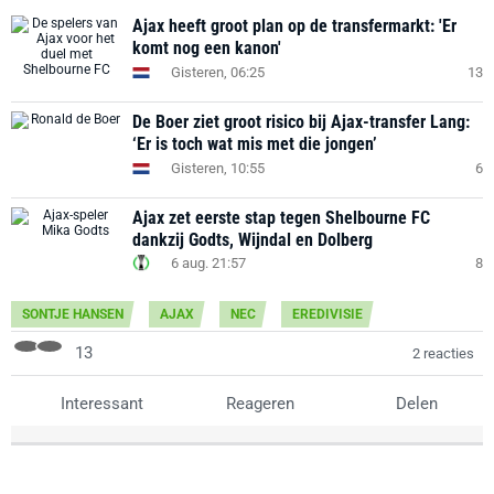
Ajax heeft groot plan op de transfermarkt: 'Er
komt nog een kanon'
Gisteren, 06:25
13
De Boer ziet groot risico bij Ajax-transfer Lang:
‘Er is toch wat mis met die jongen’
Gisteren, 10:55
6
Ajax zet eerste stap tegen Shelbourne FC
dankzij Godts, Wijndal en Dolberg
6 aug. 21:57
8
SONTJE HANSEN
AJAX
NEC
EREDIVISIE
13
2 reacties
Interessant
Reageren
Delen