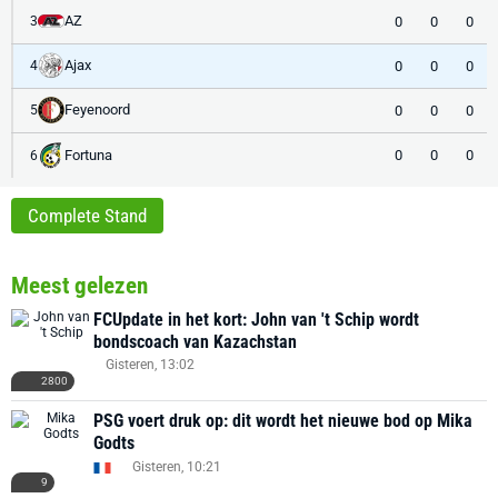
AZ
0
0
0
3
Ajax
0
0
0
4
Feyenoord
0
0
0
5
Fortuna
0
0
0
6
Complete Stand
Meest gelezen
FCUpdate in het kort: John van 't Schip wordt
bondscoach van Kazachstan
Gisteren, 13:02
2800
PSG voert druk op: dit wordt het nieuwe bod op Mika
Godts
Gisteren, 10:21
9