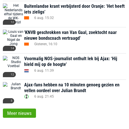
Buitenlandse krant verbijsterd door Oranje: ‘Het heeft
iets zieligs’
6 aug. 15:32
12
'KNVB geschrokken van Van Gaal, zoektocht naar
nieuwe bondscoach vertraagd'
Gisteren, 16:10
14
Voormalig NOS-journalist onthult lek bij Ajax: ‘Hij
hield mij op de hoogte'
6 aug. 11:39
12
Ajax-fans hebben na 10 minuten genoeg gezien en
vellen oordeel over Julian Brandt
6 aug. 21:45
5
Meer nieuws