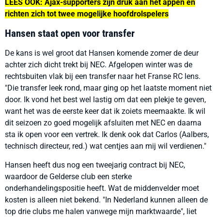
LEES OOK: Ajax-supporters zijn druk aan het appen en
richten zich tot twee mogelijke hoofdrolspelers
Hansen staat open voor transfer
De kans is wel groot dat Hansen komende zomer de deur
achter zich dicht trekt bij NEC. Afgelopen winter was de
rechtsbuiten vlak bij een transfer naar het Franse RC lens.
"Die transfer leek rond, maar ging op het laatste moment niet
door. Ik vond het best wel lastig om dat een plekje te geven,
want het was de eerste keer dat ik zoiets meemaakte. Ik wil
dit seizoen zo goed mogelijk afsluiten met NEC en daarna
sta ik open voor een vertrek. Ik denk ook dat Carlos (Aalbers,
technisch directeur, red.)
wat centjes aan mij wil verdienen."
Hansen heeft dus nog een tweejarig contract bij NEC,
waardoor de Gelderse club een sterke
onderhandelingspositie heeft. Wat de middenvelder moet
kosten is alleen niet bekend. "In Nederland kunnen alleen de
top drie clubs me halen vanwege mijn marktwaarde", liet