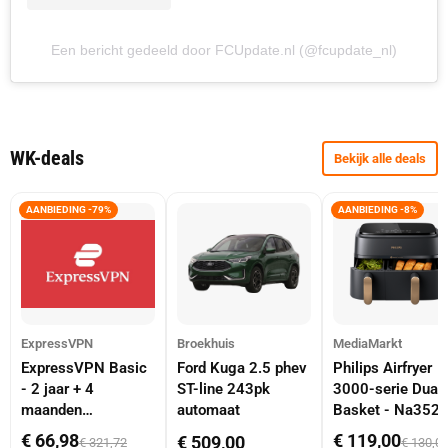
Een bericht gedeeld door FCUpdate.nl (@fcupdate_nl)
WK-deals
Bekijk alle deals
AANBIEDING -79%
AANBIEDING -8%
ExpressVPN
Broekhuis
MediaMarkt
ExpressVPN Basic
Ford Kuga 2.5 phev
Philips Airfryer
- 2 jaar + 4
ST-line 243pk
3000-serie Dual
maanden
automaat
Basket - Na352
abonnement
Dubbele Mand 9 
€ 66,98
€ 119,00
€ 509,00
€ 321,72
€ 130,0