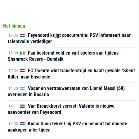
Net binnen
Feyenoord krijgt concurrentie: PSV informeert naar
17:03
talentvolle verdediger
Fan bestormt veld en valt spelers aan tijdens
15:30
Shamrock Rovers - Dundalk
FC Twente wint transferstrijd en haalt gewilde ‘Silent
15:04
Killer’ naar Enschede
Vader en vertrouwensman van Lionel Messi (68)
14:30
overleden in Rosario
Van Bronckhorst verrast: Valente is nieuwe
14:11
aanvoerder van Feyenoord
Kodai Sano tekent bij PSV en behoort tot duurste
14:03
aankopen aller tijden