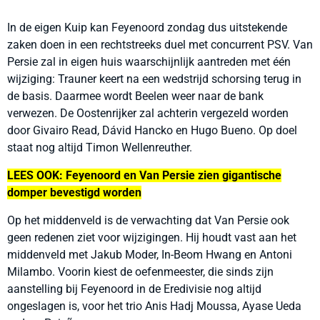
In de eigen Kuip kan Feyenoord zondag dus uitstekende
zaken doen in een rechtstreeks duel met concurrent PSV. Van
Persie zal in eigen huis waarschijnlijk aantreden met één
wijziging: Trauner keert na een wedstrijd schorsing terug in
de basis. Daarmee wordt Beelen weer naar de bank
verwezen. De Oostenrijker zal achterin vergezeld worden
door Givairo Read, Dávid Hancko en Hugo Bueno. Op doel
staat nog altijd Timon Wellenreuther.
LEES OOK: Feyenoord en Van Persie zien gigantische
domper bevestigd worden
Op het middenveld is de verwachting dat Van Persie ook
geen redenen ziet voor wijzigingen. Hij houdt vast aan het
middenveld met Jakub Moder, In-Beom Hwang en Antoni
Milambo. Voorin kiest de oefenmeester, die sinds zijn
aanstelling bij Feyenoord in de Eredivisie nog altijd
ongeslagen is, voor het trio Anis Hadj Moussa, Ayase Ueda