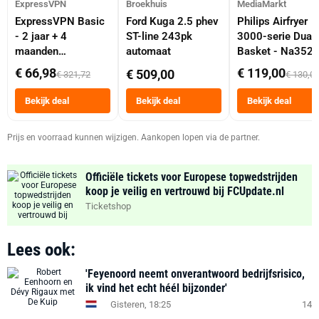
ExpressVPN
Broekhuis
MediaMarkt
ExpressVPN Basic
Ford Kuga 2.5 phev
Philips Airfryer
- 2 jaar + 4
ST-line 243pk
3000-serie Dual
maanden
automaat
Basket - Na352
abonnement
Dubbele Mand 9 
€ 66,98
€ 119,00
€ 509,00
€ 321,72
€ 130,0
Tot 6 Personen
Heteluchtfriteus
Bekijk deal
Bekijk deal
Bekijk deal
Zwart
Prijs en voorraad kunnen wijzigen. Aankopen lopen via de partner.
Officiële tickets voor Europese topwedstrijden
koop je veilig en vertrouwd bij FCUpdate.nl
Ticketshop
Lees ook:
'Feyenoord neemt onverantwoord bedrijfsrisico,
ik vind het echt héél bijzonder'
Gisteren, 18:25
14