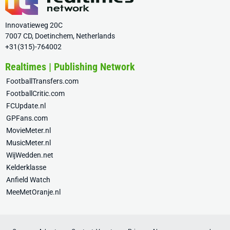
Innovatieweg 20C
7007 CD, Doetinchem, Netherlands
+31(315)-764002
Realtimes | Publishing Network
FootballTransfers.com
FootballCritic.com
FCUpdate.nl
GPFans.com
MovieMeter.nl
MusicMeter.nl
WijWedden.net
Kelderklasse
Anfield Watch
MeeMetOranje.nl