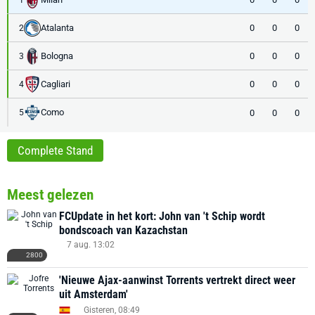
Atalanta
0
0
0
2
Bologna
0
0
0
3
Cagliari
0
0
0
4
Como
0
0
0
5
Complete Stand
Meest gelezen
FCUpdate in het kort: John van 't Schip wordt
bondscoach van Kazachstan
7 aug. 13:02
2800
'Nieuwe Ajax-aanwinst Torrents vertrekt direct weer
uit Amsterdam'
Gisteren, 08:49