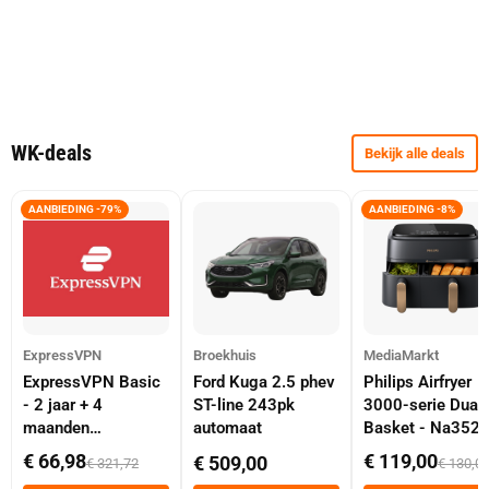
WK-deals
Bekijk alle deals
AANBIEDING -79%
AANBIEDING -8%
ExpressVPN
Broekhuis
MediaMarkt
ExpressVPN Basic
Ford Kuga 2.5 phev
Philips Airfryer
- 2 jaar + 4
ST-line 243pk
3000-serie Dual
maanden
automaat
Basket - Na352
abonnement
Dubbele Mand 9 
€ 66,98
€ 119,00
€ 509,00
€ 321,72
€ 130,0
Tot 6 Personen