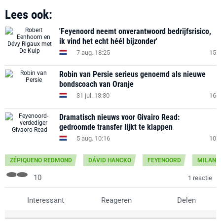
Lees ook:
'Feyenoord neemt onverantwoord bedrijfsrisico,
ik vind het echt héél bijzonder'
7 aug. 18:25
15
Robin van Persie serieus genoemd als nieuwe
bondscoach van Oranje
31 jul. 13:30
16
Dramatisch nieuws voor Givairo Read:
gedroomde transfer lijkt te klappen
5 aug. 10:16
10
ZÉPIQUENO REDMOND
DÁVID HANCKO
FEYENOORD
MILAN
10
1 reactie
Interessant
Reageren
Delen