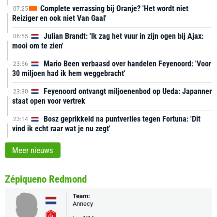
Complete verrassing bij Oranje? 'Het wordt niet
07:25
Reiziger en ook niet Van Gaal'
Julian Brandt: 'Ik zag het vuur in zijn ogen bij Ajax:
06:55
mooi om te zien'
Mario Been verbaasd over handelen Feyenoord: 'Voor
23:56
30 miljoen had ik hem weggebracht'
Feyenoord ontvangt miljoenenbod op Ueda: Japanner
23:30
staat open voor vertrek
Bosz geprikkeld na puntverlies tegen Fortuna: 'Dit
23:14
vind ik echt raar wat je nu zegt'
Meer nieuws
Zépiqueno Redmond
Team:
Annecy