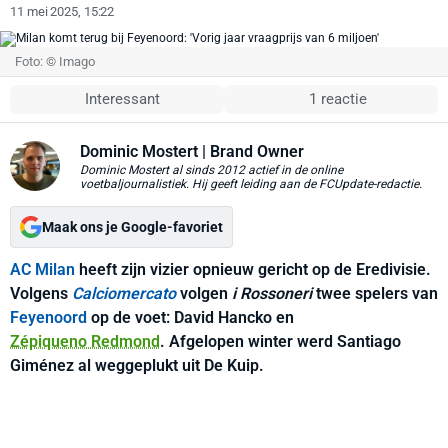
11 mei 2025, 15:22
Foto: © Imago
Interessant
1 reactie
Dominic Mostert
| Brand Owner
Dominic Mostert al sinds 2012 actief in de online
voetbaljournalistiek. Hij geeft leiding aan de FCUpdate-redactie.
Maak ons je Google-favoriet
AC Milan
heeft zijn vizier opnieuw gericht op de Eredivisie.
Volgens
Calciomercato
volgen
i
Rossoneri
twee spelers van
Feyenoord
op de voet: David Hancko en
Zépiqueno Redmond
. Afgelopen winter werd Santiago
Giménez al weggeplukt uit De Kuip.