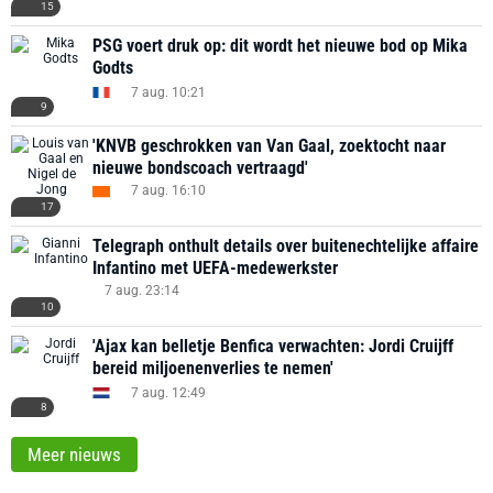
15
PSG voert druk op: dit wordt het nieuwe bod op Mika
Godts
7 aug. 10:21
9
'KNVB geschrokken van Van Gaal, zoektocht naar
nieuwe bondscoach vertraagd'
7 aug. 16:10
17
Telegraph onthult details over buitenechtelijke affaire
Infantino met UEFA-medewerkster
7 aug. 23:14
10
'Ajax kan belletje Benfica verwachten: Jordi Cruijff
bereid miljoenenverlies te nemen'
7 aug. 12:49
8
Meer nieuws