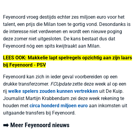
Feyenoord vroeg destijds echter zes miljoen euro voor het
talent, een prijs die Milan toen te gortig vond. Desondanks is
de interesse niet verdwenen en wordt een nieuwe poging
deze zomer niet uitgesloten. De kans bestaat dus dat
Feyenoord nóg een spits kwijtraakt aan Milan.
LEES OOK: Makkelie lapt spelregels opzichtig aan zijn laars
bij Feyenoord - PSV
Feyenoord kan zich in ieder geval voorbereiden op een
drukke transferzomer.
FCUpdate
zette deze week al op een
rij
welke spelers zouden kunnen vertrekken
uit De Kuip.
Journalist Martijn Krabbendam zei deze week rekening te
houden met
circa honderd miljoen euro
aan inkomsten uit
uitgaande transfers bij Feyenoord.
➡️ Meer Feyenoord nieuws