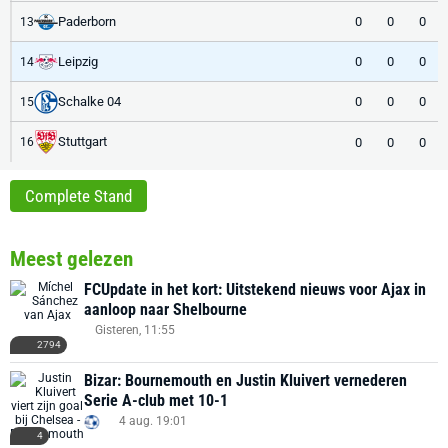
Paderborn
0
0
0
13
Leipzig
0
0
0
14
Schalke 04
0
0
0
15
Stuttgart
0
0
0
16
Complete Stand
Meest gelezen
FCUpdate in het kort: Uitstekend nieuws voor Ajax in
aanloop naar Shelbourne
Gisteren, 11:55
2794
Bizar: Bournemouth en Justin Kluivert vernederen
Serie A-club met 10-1
4 aug. 19:01
4