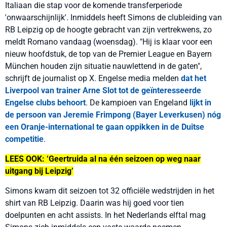
Italiaan die stap voor de komende transferperiode
'onwaarschijnlijk'. Inmiddels heeft Simons de clubleiding van
RB Leipzig op de hoogte gebracht van zijn vertrekwens, zo
meldt Romano vandaag (woensdag). "Hij is klaar voor een
nieuw hoofdstuk, de top van de Premier League en Bayern
München houden zijn situatie nauwlettend in de gaten",
schrijft de journalist op X. Engelse media melden
dat het
Liverpool van trainer Arne Slot tot de geïnteresseerde
Engelse clubs behoort
. De kampioen van Engeland
lijkt in
de persoon van Jeremie Frimpong (Bayer Leverkusen) nóg
een Oranje-international te gaan oppikken in de Duitse
competitie
.
LEES OOK: ‘Geertruida al na één seizoen op weg naar
uitgang bij Leipzig’
Simons kwam dit seizoen tot 32 officiële wedstrijden in het
shirt van RB Leipzig. Daarin was hij goed voor tien
doelpunten en acht assists. In het Nederlands elftal mag