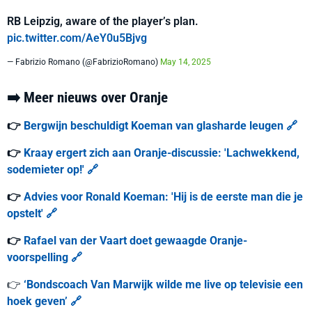
RB Leipzig, aware of the player’s plan.
pic.twitter.com/AeY0u5Bjvg
— Fabrizio Romano (@FabrizioRomano)
May 14, 2025
➡️ Meer nieuws over Oranje
👉
Bergwijn beschuldigt Koeman van glasharde leugen 🔗
👉
Kraay ergert zich aan Oranje-discussie: 'Lachwekkend,
sodemieter op!' 🔗
👉
Advies voor Ronald Koeman: 'Hij is de eerste man die je
opstelt' 🔗
👉
Rafael van der Vaart doet gewaagde Oranje-
voorspelling 🔗
👉
‘Bondscoach Van Marwijk wilde me live op televisie een
hoek geven’ 🔗