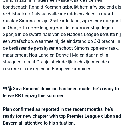
Simons zich inmiddels een vaste waarde noemen,
bondscoach Ronald Koeman gebruikt hem afwisselend als
rechtsbuiten of als aanvallende middenvelder. In maart
maakte Simons, in zijn 26ste interland, zijn vierde doelpunt
in Oranje. In de verlenging van de returnwedstrijd tegen
Spanje in de kwartfinale van de Nations League benutte hij
een strafschop, waarmee hij de eindstand op 3-3 bracht. In
de beslissende penaltyserie schoot Simons opnieuw raak,
maar omdat Noa Lang en Donyell Malen daar niet in
slaagden moest Oranje uiteindelijk toch zijn meerdere
erkennen in de regerend Europees kampioen.
🚨💣 Xavi Simons’ decision has been made: he’s ready to
leave RB Leipzig this summer.
Plan confirmed as reported in the recent months, he’s
ready for new chapter with top Premier League clubs and
Bayern all attentive to his situation.