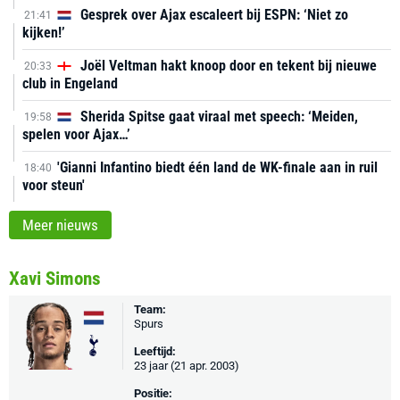
Gesprek over Ajax escaleert bij ESPN: ‘Niet zo
21:41
kijken!’
Joël Veltman hakt knoop door en tekent bij nieuwe
20:33
club in Engeland
Sherida Spitse gaat viraal met speech: ‘Meiden,
19:58
spelen voor Ajax…’
'Gianni Infantino biedt één land de WK-finale aan in ruil
18:40
voor steun'
Meer nieuws
Xavi Simons
Team:
Spurs
Leeftijd:
23 jaar (21 apr. 2003)
Positie: