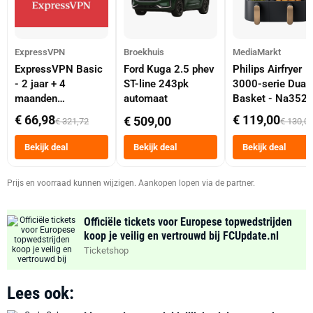
ExpressVPN
Broekhuis
MediaMarkt
ExpressVPN Basic
Ford Kuga 2.5 phev
Philips Airfryer
- 2 jaar + 4
ST-line 243pk
3000-serie Dual
maanden
automaat
Basket - Na352
abonnement
Dubbele Mand 9 
€ 66,98
€ 119,00
€ 509,00
€ 321,72
€ 130,0
Tot 6 Personen
Heteluchtfriteus
Bekijk deal
Bekijk deal
Bekijk deal
Zwart
Prijs en voorraad kunnen wijzigen. Aankopen lopen via de partner.
Officiële tickets voor Europese topwedstrijden
koop je veilig en vertrouwd bij FCUpdate.nl
Ticketshop
Lees ook: