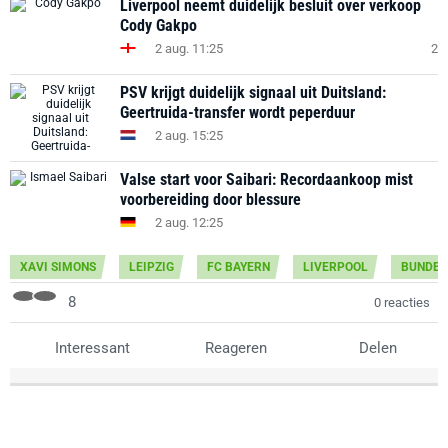
Liverpool neemt duidelijk besluit over verkoop
Cody Gakpo
2 aug. 11:25
2
PSV krijgt duidelijk signaal uit Duitsland:
Geertruida-transfer wordt peperduur
2 aug. 15:25
Valse start voor Saibari: Recordaankoop mist
voorbereiding door blessure
2 aug. 12:25
XAVI SIMONS
LEIPZIG
FC BAYERN
LIVERPOOL
BUNDES
8
0 reacties
Interessant
Reageren
Delen