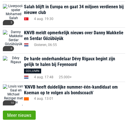
Salah blijft in Europa en gaat 34 miljoen verdienen bij
nieuwe club
4 aug. 19:30
5
KNVB meldt opmerkelijk nieuws over Danny Makkelie
en Serdar Gözübüyük
Gisteren, 06:55
8
De harde onderhandelaar Dévy Rigaux begint zijn
gelijk te halen bij Feyenoord
COLUMN
4 aug. 17:48
25.000+
'KNVB heeft duidelijke nummer-één-kandidaat om
Koeman op te volgen als bondscoach'
4 aug. 13:01
10
Meer nieuws