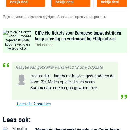
Heteluchtfriteus
Bekijk deal
Bekijk deal
Bekijk deal
Zwart
Prijs en voorraad kunnen wijzigen. Aankopen lopen via de partner.
Officiële tickets voor Europese topwedstrijden
koop je veilig en vertrouwd bij FCUpdate.nl
Ticketshop
Reactie van gebruiker Ferrari412T2 op FCUpdate
Heel eerlijk....laat hem thuis en geef anderen de
kans. Zet Malen op die plek en neem
Summerville en Emegha gewoon mee.
Lees alle 2 reacties
Lees ook:
‘Memphis Depay wekt woede van Corinthians