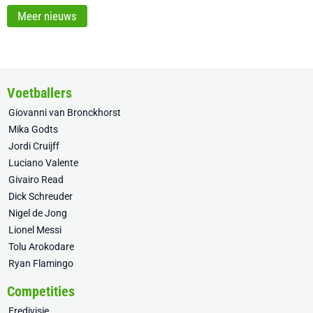
Meer nieuws
Voetballers
Giovanni van Bronckhorst
Mika Godts
Jordi Cruijff
Luciano Valente
Givairo Read
Dick Schreuder
Nigel de Jong
Lionel Messi
Tolu Arokodare
Ryan Flamingo
Competities
Eredivisie