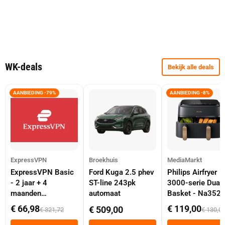
WK-deals
Bekijk alle deals
AANBIEDING -79%
AANBIEDING -8%
ExpressVPN
Broekhuis
MediaMarkt
ExpressVPN Basic
Ford Kuga 2.5 phev
Philips Airfryer
- 2 jaar + 4
ST-line 243pk
3000-serie Dual
maanden
automaat
Basket - Na352
abonnement
Dubbele Mand 9 
€ 66,98
€ 119,00
€ 509,00
€ 321,72
€ 130,0
Tot 6 Personen