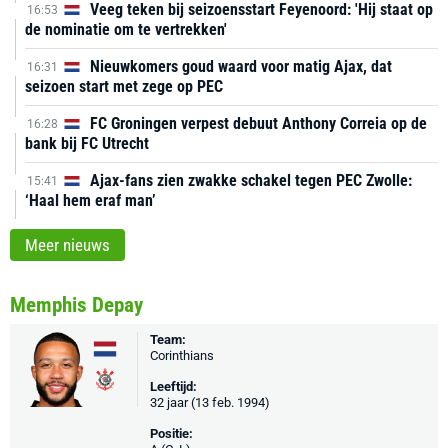
Veeg teken bij seizoensstart Feyenoord: 'Hij staat op
16:53
de nominatie om te vertrekken'
Nieuwkomers goud waard voor matig Ajax, dat
16:31
seizoen start met zege op PEC
FC Groningen verpest debuut Anthony Correia op de
16:28
bank bij FC Utrecht
Ajax-fans zien zwakke schakel tegen PEC Zwolle:
15:41
‘Haal hem eraf man’
Meer nieuws
Memphis Depay
Team:
Corinthians
Leeftijd:
32 jaar (13 feb. 1994)
Positie: