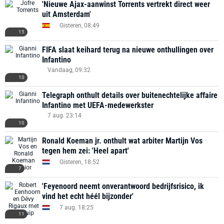
'Nieuwe Ajax-aanwinst Torrents vertrekt direct weer
uit Amsterdam'
Gisteren, 08:49
15
FIFA slaat keihard terug na nieuwe onthullingen over
Infantino
Vandaag, 09:32
10
Telegraph onthult details over buitenechtelijke affaire
Infantino met UEFA-medewerkster
7 aug. 23:14
10
Ronald Koeman jr. onthult wat arbiter Martijn Vos
tegen hem zei: 'Heel apart'
Gisteren, 18:52
7
'Feyenoord neemt onverantwoord bedrijfsrisico, ik
vind het echt héél bijzonder'
7 aug. 18:25
11