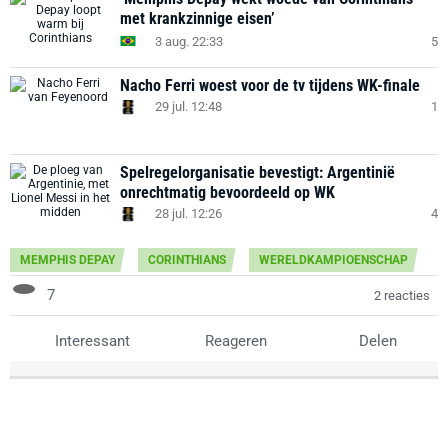
met krankzinnige eisen’
3 aug. 22:33
5
Nacho Ferri woest voor de tv tijdens WK-finale
29 jul. 12:48
1
Spelregelorganisatie bevestigt: Argentinië
onrechtmatig bevoordeeld op WK
28 jul. 12:26
4
MEMPHIS DEPAY
CORINTHIANS
WERELDKAMPIOENSCHAP
7
2 reacties
Interessant
Reageren
Delen