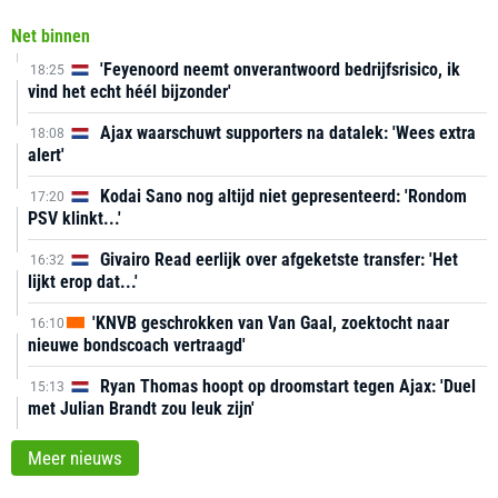
Net binnen
'Feyenoord neemt onverantwoord bedrijfsrisico, ik
18:25
vind het echt héél bijzonder'
Ajax waarschuwt supporters na datalek: 'Wees extra
18:08
alert'
Kodai Sano nog altijd niet gepresenteerd: 'Rondom
17:20
PSV klinkt...'
Givairo Read eerlijk over afgeketste transfer: 'Het
16:32
lijkt erop dat...'
'KNVB geschrokken van Van Gaal, zoektocht naar
16:10
nieuwe bondscoach vertraagd'
Ryan Thomas hoopt op droomstart tegen Ajax: 'Duel
15:13
met Julian Brandt zou leuk zijn'
Meer nieuws