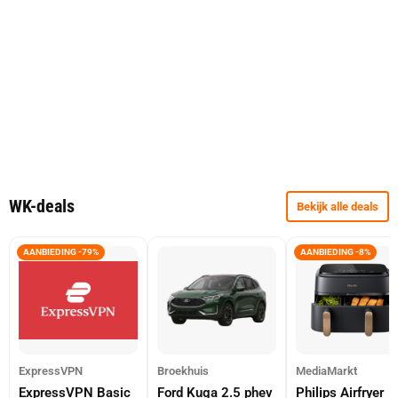
WK-deals
Bekijk alle deals
AANBIEDING -79%
AANBIEDING -8%
ExpressVPN
Broekhuis
MediaMarkt
ExpressVPN Basic
Ford Kuga 2.5 phev
Philips Airfryer