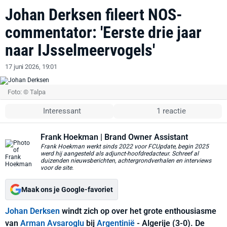
Johan Derksen fileert NOS-
commentator: 'Eerste drie jaar
naar IJsselmeervogels'
17 juni 2026, 19:01
Foto: © Talpa
Interessant
1 reactie
Frank Hoekman
| Brand Owner Assistant
Frank Hoekman werkt sinds 2022 voor FCUpdate, begin 2025
werd hij aangesteld als adjunct-hoofdredacteur. Schreef al
duizenden nieuwsberichten, achtergrondverhalen en interviews
voor de site.
Maak ons je Google-favoriet
Johan Derksen
windt zich op over het grote enthousiasme
van
Arman Avsaroglu
bij
Argentinië
- Algerije (3-0). De