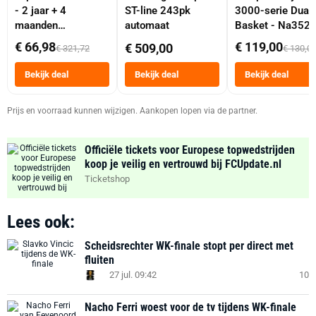
- 2 jaar + 4
ST-line 243pk
3000-serie Dual
maanden
automaat
Basket - Na352
abonnement
Dubbele Mand 9 
€ 66,98
€ 119,00
€ 509,00
€ 321,72
€ 130,0
Tot 6 Personen
Heteluchtfriteus
Bekijk deal
Bekijk deal
Bekijk deal
Zwart
Prijs en voorraad kunnen wijzigen. Aankopen lopen via de partner.
Officiële tickets voor Europese topwedstrijden
koop je veilig en vertrouwd bij FCUpdate.nl
Ticketshop
Lees ook:
Scheidsrechter WK-finale stopt per direct met
fluiten
27 jul. 09:42
10
Nacho Ferri woest voor de tv tijdens WK-finale