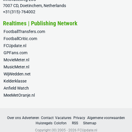
7007 CD, Doetinchem, Netherlands
+31(315)-764002
Realtimes | Publishing Network
FootballTransfers.com
FootballCritic.com
FCUpdate.nl
GPFans.com
MovieMeter.nl
MusicMeter.nl
WijWedden.net
Kelderklasse
Anfield Watch
MeeMetOranje.nl
Over ons
Adverteren
Contact
Vacatures
Privacy
Algemene voorwaarden
Huisregels
Colofon
RSS
Sitemap
Copyright (©) 2005 - 2026
FCUpdate.nl