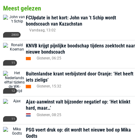
Meest gelezen
FCUpdate in het kort: John van 't Schip wordt
bondscoach van Kazachstan
Vandaag, 13:02
2800
KNVB krijgt pijnlijke boodschap tijdens zoektocht naar
nieuwe bondscoach
Gisteren, 06:25
11
Buitenlandse krant verbijsterd door Oranje: ‘Het heeft
iets zieligs’
Gisteren, 15:32
12
Ajax-aanwinst valt bijzonder negatief op: ‘Het klinkt
hard, maar…’
Gisteren, 08:25
11
PSG voert druk op: dit wordt het nieuwe bod op Mika
Godts