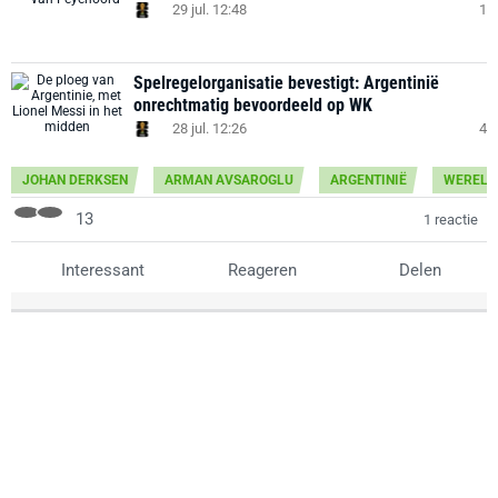
29 jul. 12:48
1
Spelregelorganisatie bevestigt: Argentinië
onrechtmatig bevoordeeld op WK
28 jul. 12:26
4
JOHAN DERKSEN
ARMAN AVSAROGLU
ARGENTINIË
WERELD
13
1 reactie
Interessant
Reageren
Delen