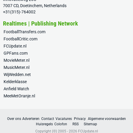
7007 CD, Doetinchem, Netherlands
+31(315)-764002
Realtimes | Publishing Network
FootballTransfers.com
FootballCritic.com
FCUpdate.nl
GPFans.com
MovieMeter.nl
MusicMeter.nl
WijWedden.net
Kelderklasse
Anfield Watch
MeeMetOranje.nl
Over ons
Adverteren
Contact
Vacatures
Privacy
Algemene voorwaarden
Huisregels
Colofon
RSS
Sitemap
Copyright (©) 2005 - 2026
FCUpdate.nl