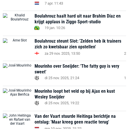
7 apr. 11:43
Boulahrouz haalt hard uit naar Brahim Díaz en
krijgt applaus in Ziggo Sport-studio
19 jan. 10:26
Boulahrouz steunt Slot: 'Zelden heb ik trainers
zich zo kwetsbaar zien opstellen'
za 29 nov. 2025, 13:50
2
Mourinho over Sneijder: 'The fatty guy is very
sweet'
di 25 nov. 2025, 21:24
1
Mourinho loopt het veld op bij Ajax en kust
Wesley Sneijder
di 25 nov. 2025, 19:22
Van der Vaart stuurde Heitinga berichtje na
ontslag: 'Maar kreeg geen reactie terug'
ma 10 nov. 2025, 21:22