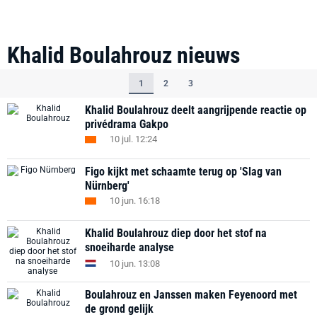
Khalid Boulahrouz
nieuws
1
2
3
Khalid Boulahrouz deelt aangrijpende reactie op
privédrama Gakpo
10 jul. 12:24
Figo kijkt met schaamte terug op 'Slag van
Nürnberg'
10 jun. 16:18
Khalid Boulahrouz diep door het stof na
snoeiharde analyse
10 jun. 13:08
Boulahrouz en Janssen maken Feyenoord met
de grond gelijk