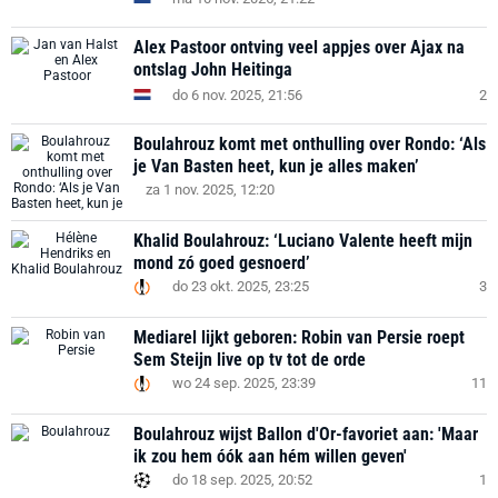
Alex Pastoor ontving veel appjes over Ajax na
ontslag John Heitinga
do 6 nov. 2025, 21:56
2
Boulahrouz komt met onthulling over Rondo: ‘Als
je Van Basten heet, kun je alles maken’
za 1 nov. 2025, 12:20
Khalid Boulahrouz: ‘Luciano Valente heeft mijn
mond zó goed gesnoerd’
do 23 okt. 2025, 23:25
3
Mediarel lijkt geboren: Robin van Persie roept
Sem Steijn live op tv tot de orde
wo 24 sep. 2025, 23:39
11
Boulahrouz wijst Ballon d'Or-favoriet aan: 'Maar
ik zou hem óók aan hém willen geven'
do 18 sep. 2025, 20:52
1