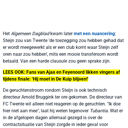
Het
Algemeen Dagblad
kwam later
met een nuancering
:
Steijn zou van Twente 'de toezegging zou hebben gehad dat
er wordt meegewerkt als er een club komt waar Steijn zelf
oren naar zou hebben’, mits een mooie transfersom wordt
betaald. Van een harde clausule zou geen sprake zijn.
LEES OOK:
Fans van Ajax en Feyenoord likken vingers af
tijdens finale: 'Hij moet in De Kuip blijven!'
De geruchtenstroom rondom Steijn is ook technisch
directeur Arnold Bruggink ter ore gekomen. De directeur van
FC Twente wil alleen niet reageren op de geruchten. "Ik doe
hier niet aan mee", laat hij weten tegenover
Tubantia
. Wat er
in de afgelopen dagen allemaal gezegd is over de
contractsituatie van Steijn zorgde in ieder geval voor