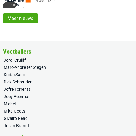
4 aug. 13:01
10
Meer nieuws
Voetballers
Jordi Cruijff
Marc-André ter Stegen
Kodai Sano
Dick Schreuder
Jofre Torrents
Joey Veerman
Míchel
Mika Godts
Givairo Read
Julian Brandt