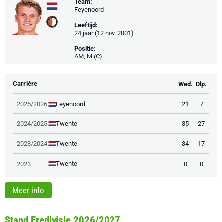
Team:
Feyenoord
Leeftijd:
24 jaar (12 nov. 2001)
Positie:
AM, M (C)
Carrière
Wed.
Dlp.
Feyenoord
2025/2026
21
7
Twente
2024/2025
35
27
Twente
2023/2024
34
17
Twente
2023
0
0
Meer info
Stand Eredivisie 2026/2027