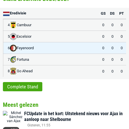
Eredivisie
GS
DS
PT
Cambuur
0
0
0
4
Excelsior
0
0
0
5
Feyenoord
0
0
0
6
Fortuna
0
0
0
7
Go Ahead
0
0
0
8
Complete Stand
Meest gelezen
FCUpdate in het kort: Uitstekend nieuws voor Ajax in
aanloop naar Shelbourne
Gisteren, 11:55