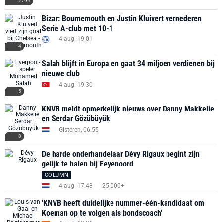
2794
Bizar: Bournemouth en Justin Kluivert vernederen
Serie A-club met 10-1
4 aug. 19:01
4
Salah blijft in Europa en gaat 34 miljoen verdienen bij
nieuwe club
4 aug. 19:30
5
KNVB meldt opmerkelijk nieuws over Danny Makkelie
en Serdar Gözübüyük
Gisteren, 06:55
8
De harde onderhandelaar Dévy Rigaux begint zijn
gelijk te halen bij Feyenoord
COLUMN
4 aug. 17:48
25.000+
'KNVB heeft duidelijke nummer-één-kandidaat om
Koeman op te volgen als bondscoach'