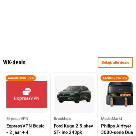
WK-deals
Bekijk alle deals
AANBIEDING -79%
AANBIEDING -8%
ExpressVPN
Broekhuis
MediaMarkt
ExpressVPN Basic
Ford Kuga 2.5 phev
Philips Airfryer
- 2 jaar + 4
ST-line 243pk
3000-serie Dual