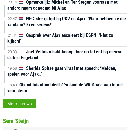
Opmerkelijk: Míchel en Ter Stegen voortaan met
23:14
andere naam genoemd bij Ajax
NEC-ster getipt bij PSV en Ajax: ‘Waar hebben ze die
22:47
vandaan? Even serieus!’
Gesprek over Ajax escaleert bij ESPN: ‘Niet zo
21:41
kijken!’
Joël Veltman hakt knoop door en tekent bij nieuwe
20:33
club in Engeland
Sherida Spitse gaat viraal met speech: ‘Meiden,
19:58
spelen voor Ajax…’
'Gianni Infantino biedt één land de WK-finale aan in ruil
18:40
voor steun'
Meer nieuws
Sem Steijn