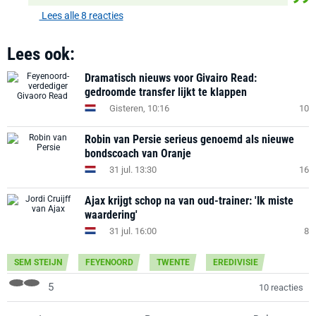
Lees alle 8 reacties
Lees ook:
Dramatisch nieuws voor Givairo Read:
gedroomde transfer lijkt te klappen
Gisteren, 10:16
10
Robin van Persie serieus genoemd als nieuwe
bondscoach van Oranje
31 jul. 13:30
16
Ajax krijgt schop na van oud-trainer: 'Ik miste
waardering'
31 jul. 16:00
8
SEM STEIJN
FEYENOORD
TWENTE
EREDIVISIE
5
10 reacties