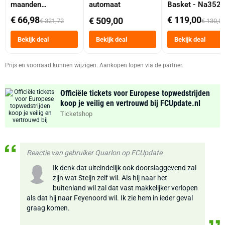
maanden
automaat
Basket - Na352
abonnement
Dubbele Mand 9 
€ 66,98
€ 119,00
€ 509,00
€ 321,72
€ 130,0
Tot 6 Personen
Heteluchtfriteus
Bekijk deal
Bekijk deal
Bekijk deal
Zwart
Prijs en voorraad kunnen wijzigen. Aankopen lopen via de partner.
Officiële tickets voor Europese topwedstrijden
koop je veilig en vertrouwd bij FCUpdate.nl
Ticketshop
Reactie van gebruiker Quarlon op FCUpdate
Ik denk dat uiteindelijk ook doorslaggevend zal
zijn wat Steijn zelf wil. Als hij naar het
buitenland wil zal dat vast makkelijker verlopen
als dat hij naar Feyenoord wil. Ik zie hem in ieder geval
graag komen.