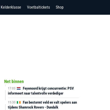
Kelderklasse
Voetbaltickets
Shop
Net binnen
Feyenoord krijgt concurrentie: PSV
17:03
informeert naar talentvolle verdediger
Fan bestormt veld en valt spelers aan
15:30
tijdens Shamrock Rovers - Dundalk