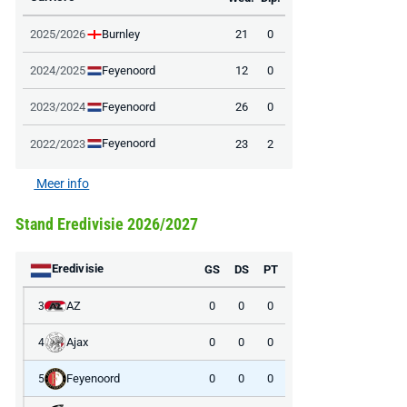
Burnley
2025/2026
21
0
Feyenoord
2024/2025
12
0
Feyenoord
2023/2024
26
0
Feyenoord
2022/2023
23
2
Meer info
Stand Eredivisie 2026/2027
Eredivisie
GS
DS
PT
AZ
0
0
0
3
Ajax
0
0
0
4
Feyenoord
0
0
0
5