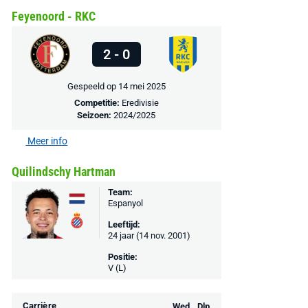
Feyenoord - RKC
2 - 0
Gespeeld op 14 mei 2025
Competitie:
Eredivisie
Seizoen:
2024/2025
Meer info
Quilindschy Hartman
Team:
Espanyol
Leeftijd:
24 jaar (14 nov. 2001)
Positie:
V (L)
Carrière
Wed.
Dlp.