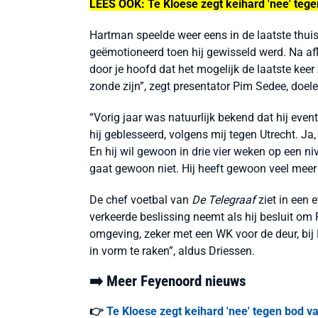
LEES OOK: Te Kloese zegt keihard 'nee' teg
Hartman speelde weer eens in de laatste thui
geëmotioneerd toen hij gewisseld werd. Na a
door je hoofd dat het mogelijk de laatste keer 
zonde zijn”, zegt presentator Pim Sedee, doel
“Vorig jaar was natuurlijk bekend dat hij even
hij geblesseerd, volgens mij tegen Utrecht. Ja,
En hij wil gewoon in drie vier weken op een ni
gaat gewoon niet. Hij heeft gewoon veel meer t
De chef voetbal van
De Telegraaf
ziet in een e
verkeerde beslissing neemt als hij besluit om F
omgeving, zeker met een WK voor de deur, bij 
in vorm te raken”, aldus Driessen.
➡️ Meer Feyenoord nieuws
👉
Te Kloese zegt keihard 'nee' tegen bod v