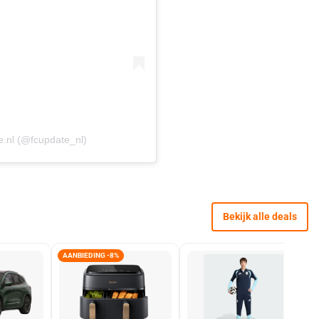
.nl (@fcupdate_nl)
Bekijk alle deals
AANBIEDING -8%