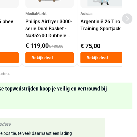
MediaMarkt
Adidas
5 phev
Philips Airfryer 3000-
Argentinië 26 Tiro
k
serie Dual Basket -
Training Sportjack
Na352/00 Dubbele
Mand 9 L Tot 6
€ 119,00
€ 75,00
€ 130,00
Personen
Heteluchtfriteuse
Bekijk deal
Bekijk deal
Zwart
artner.
se topwedstrijden koop je veilig en vertrouwd bij
Update
e positie, te veel! daarnaast een lading