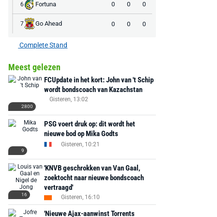
Fortuna
0
0
0
6
Go Ahead
0
0
0
7
Complete Stand
Meest gelezen
FCUpdate in het kort: John van 't Schip
wordt bondscoach van Kazachstan
Gisteren, 13:02
2800
PSG voert druk op: dit wordt het
nieuwe bod op Mika Godts
Gisteren, 10:21
9
'KNVB geschrokken van Van Gaal,
zoektocht naar nieuwe bondscoach
vertraagd'
16
Gisteren, 16:10
'Nieuwe Ajax-aanwinst Torrents