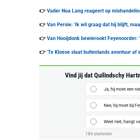
👉
Vader Noa Lang reageert op mishandeling
👉
Van Persie: 'Ik wil graag dat hij blijft, m
👉
Van Hooijdonk bewierookt Feyenoorder: ‘
👉
'Te Kloese slaat buitenlands avontuur af en
Vind jij dat Quilindschy Ha
Ja, hij moet een 
Nee, hij moet bij F
Weet niet, hangt v
189
stemmen