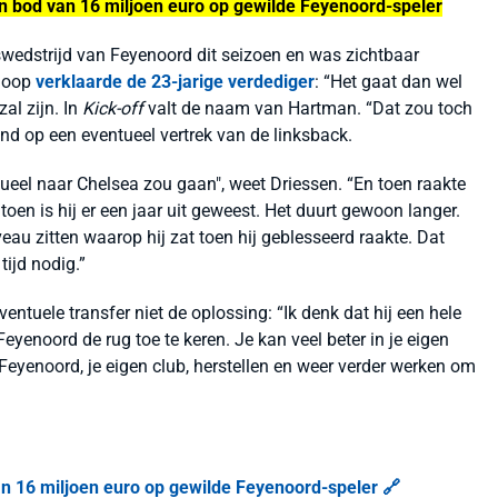
en bod van 16 miljoen euro op gewilde Feyenoord-speler
swedstrijd van Feyenoord dit seizoen en was zichtbaar
floop
verklaarde de 23-jarige verdediger
: “Het gaat dan wel
zal zijn. In
Kick-off
valt de naam van Hartman. “Dat zou toch
end op een eventueel vertrek van de linksback.
tueel naar Chelsea zou gaan", weet Driessen. “En toen raakte
 toen is hij er een jaar uit geweest. Het duurt gewoon langer.
veau zitten waarop hij zat toen hij geblesseerd raakte. Dat
ijd nodig.”
ventuele transfer niet de oplossing: “Ik denk dat hij een hele
eyenoord de rug toe te keren. Je kan veel beter in je eigen
Feyenoord, je eigen club, herstellen en weer verder werken om
an 16 miljoen euro op gewilde Feyenoord-speler 🔗