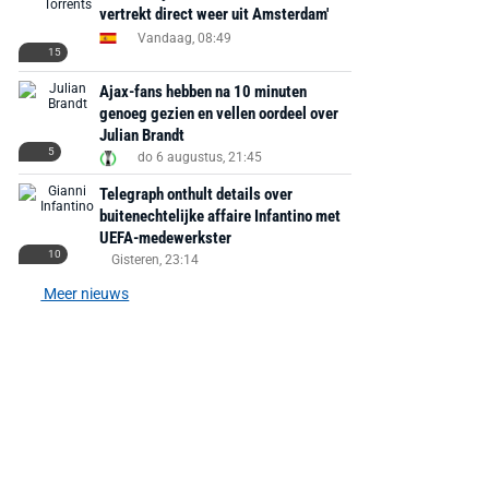
vertrekt direct weer uit Amsterdam'
Vandaag, 08:49
15
Ajax-fans hebben na 10 minuten
genoeg gezien en vellen oordeel over
Julian Brandt
5
do 6 augustus, 21:45
Telegraph onthult details over
buitenechtelijke affaire Infantino met
UEFA-medewerkster
10
Gisteren, 23:14
Meer nieuws
AANBIEDING -40%
AANBIEDING -19%