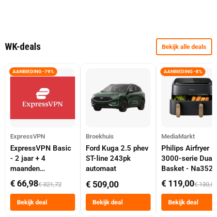
WK-deals
Bekijk alle deals
AANBIEDING -79%
AANBIEDING -8%
ExpressVPN
Broekhuis
MediaMarkt
ExpressVPN Basic
Ford Kuga 2.5 phev
Philips Airfryer
- 2 jaar + 4
ST-line 243pk
3000-serie Dual
maanden
automaat
Basket - Na352
abonnement
Dubbele Mand 9 
€ 66,98
€ 119,00
€ 509,00
€ 321,72
€ 130,0
Tot 6 Personen
Heteluchtfriteus
Bekijk deal
Bekijk deal
Bekijk deal
Zwart