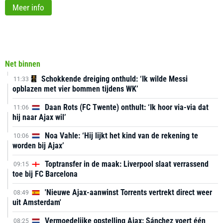
Meer info
Net binnen
Schokkende dreiging onthuld: ‘Ik wilde Messi
11:33
opblazen met vier bommen tijdens WK’
Daan Rots (FC Twente) onthult: ‘Ik hoor via-via dat
11:06
hij naar Ajax wil’
Noa Vahle: ‘Hij lijkt het kind van de rekening te
10:06
worden bij Ajax’
Toptransfer in de maak: Liverpool slaat verrassend
09:15
toe bij FC Barcelona
'Nieuwe Ajax-aanwinst Torrents vertrekt direct weer
08:49
uit Amsterdam'
Vermoedelijke opstelling Ajax: Sánchez voert één
08:25