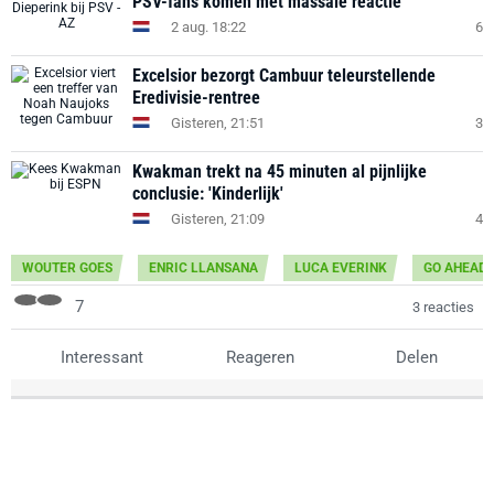
PSV-fans komen met massale reactie
2 aug. 18:22
6
Excelsior bezorgt Cambuur teleurstellende
Eredivisie-rentree
Gisteren, 21:51
3
Kwakman trekt na 45 minuten al pijnlijke
conclusie: 'Kinderlijk'
Gisteren, 21:09
4
WOUTER GOES
ENRIC LLANSANA
LUCA EVERINK
GO AHEAD
7
3 reacties
Interessant
Reageren
Delen