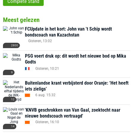
Complete Stand
Meest gelezen
FCUpdate in het kort: John van 't Schip wordt
bondscoach van Kazachstan
Gisteren, 13:02
2800
PSG voert druk op: dit wordt het nieuwe bod op Mika
Godts
Gisteren, 10:21
9
Buitenlandse krant verbijsterd door Oranje: ‘Het heeft
iets zieligs’
6 aug. 15:32
12
'KNVB geschrokken van Van Gaal, zoektocht naar
nieuwe bondscoach vertraagd'
Gisteren, 16:10
14