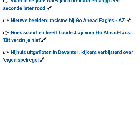
👉
Vlam in de pan: Goes juicht keihard en krijgt één
seconde later rood
🔗
👉
Nieuwe beelden: racisme bij Go Ahead Eagles - AZ
🔗
👉
Goes scoort en heeft boodschap voor Go Ahead-fans:
'Dit verzin je niet'
🔗
👉
Nijhuis uitgefloten in Deventer: kijkers verbijsterd over
'eigen spelregel'
🔗