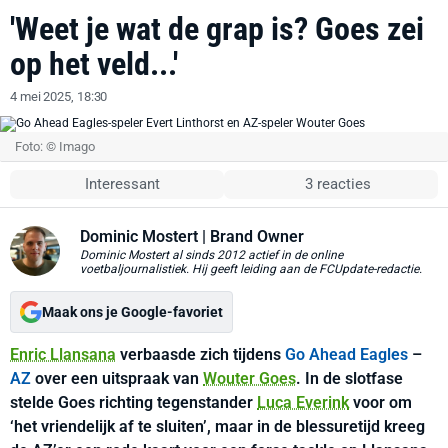
'Weet je wat de grap is? Goes zei
op het veld...'
4 mei 2025, 18:30
Foto: © Imago
Interessant
3 reacties
Dominic Mostert
| Brand Owner
Dominic Mostert al sinds 2012 actief in de online
voetbaljournalistiek. Hij geeft leiding aan de FCUpdate-redactie.
Maak ons je Google-favoriet
Enric Llansana
verbaasde zich tijdens
Go Ahead Eagles
–
AZ
over een uitspraak van
Wouter Goes
. In de slotfase
stelde Goes richting tegenstander
Luca Everink
voor om
‘het vriendelijk af te sluiten’, maar in de blessuretijd kreeg