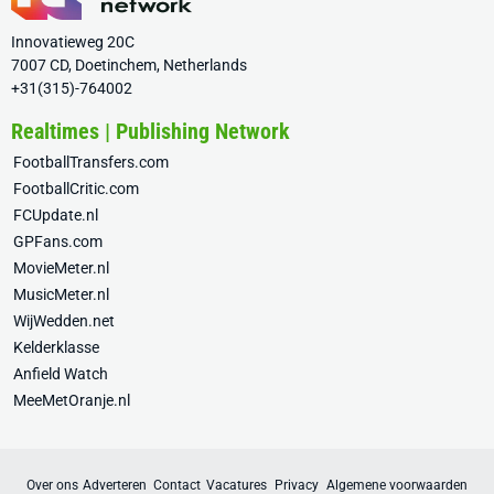
Innovatieweg 20C
7007 CD, Doetinchem, Netherlands
+31(315)-764002
Realtimes | Publishing Network
FootballTransfers.com
FootballCritic.com
FCUpdate.nl
GPFans.com
MovieMeter.nl
MusicMeter.nl
WijWedden.net
Kelderklasse
Anfield Watch
MeeMetOranje.nl
Over ons
Adverteren
Contact
Vacatures
Privacy
Algemene voorwaarden