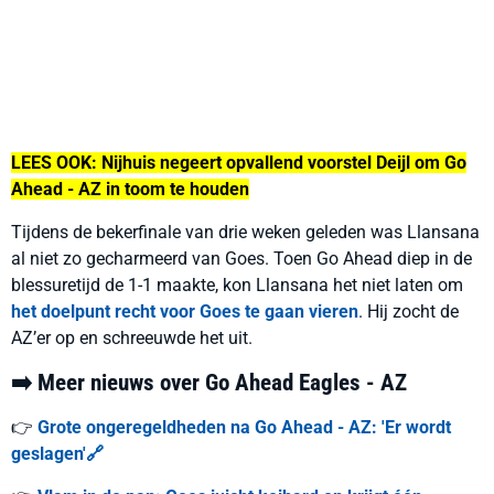
LEES OOK:
Nijhuis negeert opvallend voorstel Deijl om Go
Ahead - AZ in toom te houden
Tijdens de bekerfinale van drie weken geleden was Llansana
al niet zo gecharmeerd van Goes. Toen Go Ahead diep in de
blessuretijd de 1-1 maakte, kon Llansana het niet laten om
het doelpunt recht voor Goes te gaan vieren
. Hij zocht de
AZ’er op en schreeuwde het uit.
➡️ Meer nieuws over Go Ahead Eagles - AZ
👉
Grote ongeregeldheden na Go Ahead - AZ: 'Er wordt
geslagen'🔗