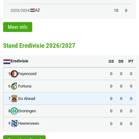
AZ
2023/2024
15
0
Meer info
Stand Eredivisie 2026/2027
Eredivisie
GS
DS
PT
Feyenoord
0
0
0
5
Fortuna
0
0
0
6
Go Ahead
0
0
0
7
Groningen
0
0
0
8
Heerenveen
0
0
0
9