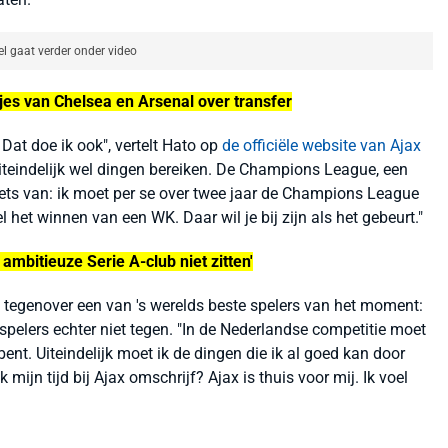
el gaat verder onder video
es van Chelsea en Arsenal over transfer
 Dat doe ik ook", vertelt Hato op
de officiële website van Ajax
 uiteindelijk wel dingen bereiken. De Champions League, een
zoiets van: ik moet per se over twee jaar de Champions League
het winnen van een WK. Daar wil je bij zijn als het gebeurt."
ambitieuze Serie A-club niet zitten'
l tegenover een van 's werelds beste spelers van het moment:
spelers echter niet tegen. "In de Nederlandse competitie moet
bent. Uiteindelijk moet ik de dingen die ik al goed kan door
 mijn tijd bij Ajax omschrijf? Ajax is thuis voor mij. Ik voel