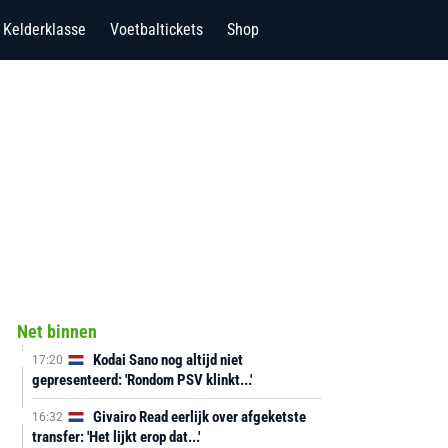
Kelderklasse
Voetbaltickets
Shop
Net binnen
Kodai Sano nog altijd niet
17:20
gepresenteerd: 'Rondom PSV klinkt...'
Givairo Read eerlijk over afgeketste
16:32
transfer: 'Het lijkt erop dat...'