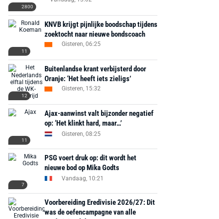
2800
KNVB krijgt pijnlijke boodschap tijdens
zoektocht naar nieuwe bondscoach
Gisteren, 06:25
11
Buitenlandse krant verbijsterd door
Oranje: ‘Het heeft iets zieligs’
Gisteren, 15:32
12
Ajax-aanwinst valt bijzonder negatief
op: ‘Het klinkt hard, maar…’
Gisteren, 08:25
11
PSG voert druk op: dit wordt het
nieuwe bod op Mika Godts
Vandaag, 10:21
7
Voorbereiding Eredivisie 2026/27: Dit
was de oefencampagne van alle