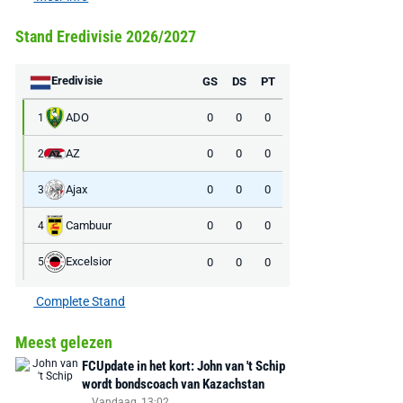
Stand Eredivisie 2026/2027
Eredivisie
GS
DS
PT
ADO
0
0
0
1
AZ
0
0
0
2
Ajax
0
0
0
3
Cambuur
0
0
0
4
Excelsior
0
0
0
5
Complete Stand
Meest gelezen
FCUpdate in het kort: John van 't Schip
wordt bondscoach van Kazachstan
Vandaag, 13:02