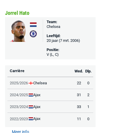
Jorrel Hato
Team:
Chelsea
Leeftijd:
20 jaar (7 mrt. 2006)
Positie:
V (L, C)
Carrière
Wed.
Dlp.
Chelsea
2025/2026
22
0
Ajax
2024/2025
31
2
Ajax
2023/2024
33
1
Ajax
2022/2023
11
0
Meer info