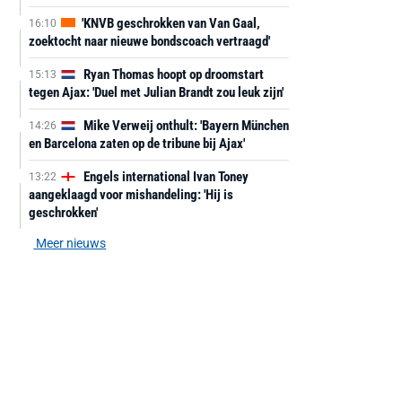
'KNVB geschrokken van Van Gaal,
16:10
zoektocht naar nieuwe bondscoach vertraagd'
Ryan Thomas hoopt op droomstart
15:13
tegen Ajax: 'Duel met Julian Brandt zou leuk zijn'
Mike Verweij onthult: 'Bayern München
14:26
en Barcelona zaten op de tribune bij Ajax'
Engels international Ivan Toney
13:22
aangeklaagd voor mishandeling: 'Hij is
geschrokken'
Meer nieuws