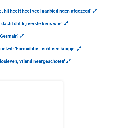
, hij heeft heel veel aanbiedingen afgezegd' 🔗
j dacht dat hij eerste keus was’ 🔗
-Germain' 🔗
elwit: 'Formidabel, echt een koopje' 🔗
losieven, vriend neergeschoten' 🔗