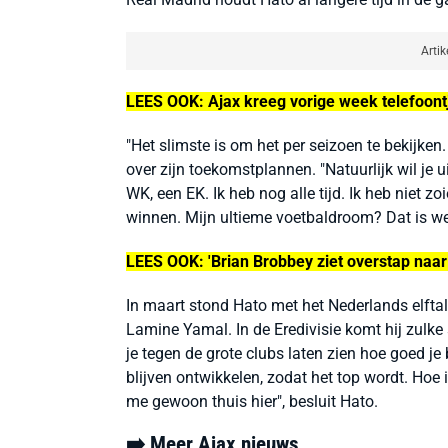
Artik
LEES OOK: Ajax kreeg vorige week telefoontj
"Het slimste is om het per seizoen te bekijken.
over zijn toekomstplannen. "Natuurlijk wil je
WK, een EK. Ik heb nog alle tijd. Ik heb niet 
winnen. Mijn ultieme voetbaldroom? Dat is wel 
LEES OOK: 'Brian Brobbey ziet overstap naar 
In maart stond Hato met het Nederlands elfta
Lamine Yamal. In de Eredivisie komt hij zulke 
je tegen de grote clubs laten zien hoe goed je 
blijven ontwikkelen, zodat het top wordt. Hoe ik
me gewoon thuis hier", besluit Hato.
➡️ Meer Ajax nieuws