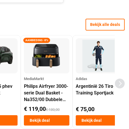
Bekijk alle deals
AANBIEDING -8%
MediaMarkt
Adidas
5 phev
Philips Airfryer 3000-
Argentinië 26 Tiro
k
serie Dual Basket -
Training Sportjack
Na352/00 Dubbele
Mand 9 L Tot 6
€ 119,00
€ 75,00
€ 130,00
Personen
Heteluchtfriteuse
Bekijk deal
Bekijk deal
Zwart