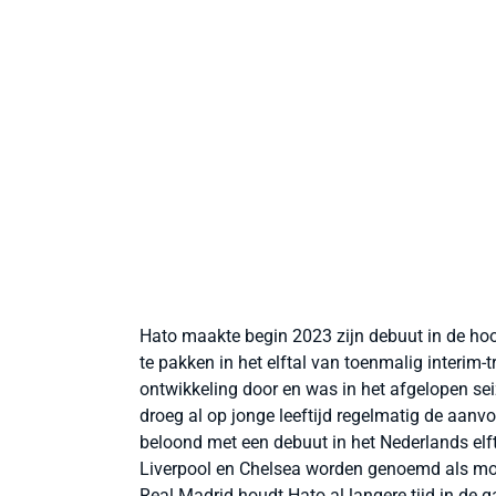
Hato maakte begin 2023 zijn debuut in de ho
te pakken in het elftal van toenmalig interim-
ontwikkeling door en was in het afgelopen se
droeg al op jonge leeftijd regelmatig de a
beloond met een debuut in het Nederlands elft
Liverpool en Chelsea worden genoemd als mo
Real Madrid houdt Hato al langere tijd in de g