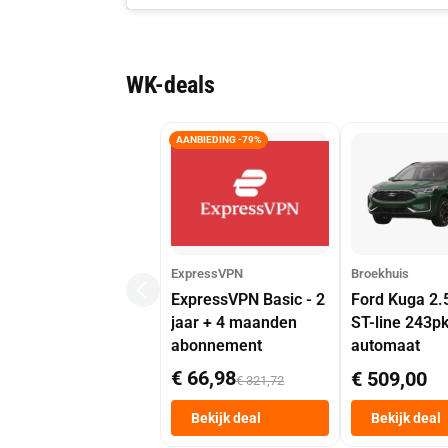
WK-deals
AANBIEDING -79%
ExpressVPN
Broekhuis
ExpressVPN Basic - 2
Ford Kuga 2.
jaar + 4 maanden
ST-line 243p
abonnement
automaat
€ 66,98
€ 509,00
€ 321,72
Bekijk deal
Bekijk deal