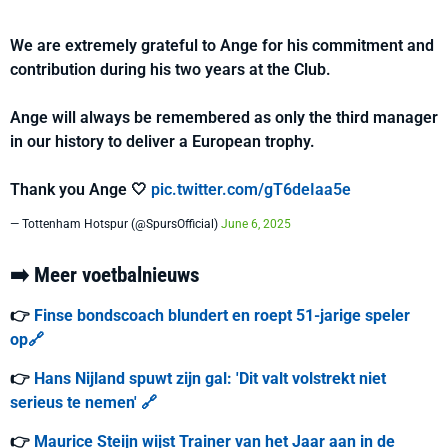
We are extremely grateful to Ange for his commitment and
contribution during his two years at the Club.
Ange will always be remembered as only the third manager
in our history to deliver a European trophy.
Thank you Ange 🤍
pic.twitter.com/gT6deIaa5e
— Tottenham Hotspur (@SpursOfficial)
June 6, 2025
➡️ Meer voetbalnieuws
👉
Finse bondscoach blundert en roept 51-jarige speler
op🔗
👉
Hans Nijland spuwt zijn gal: 'Dit valt volstrekt niet
serieus te nemen' 🔗
👉
Maurice Steijn wijst Trainer van het Jaar aan in de