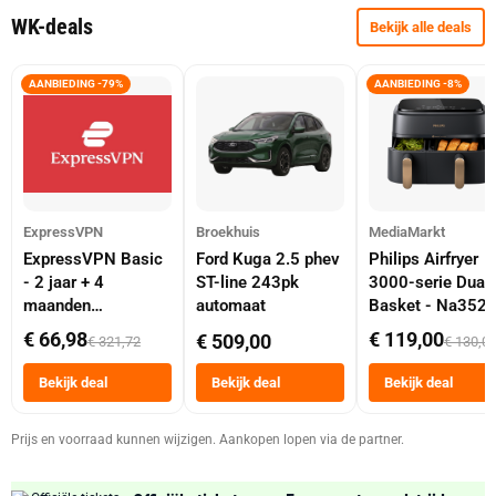
WK-deals
Bekijk alle deals
AANBIEDING -79%
AANBIEDING -8%
ExpressVPN
Broekhuis
MediaMarkt
ExpressVPN Basic
Ford Kuga 2.5 phev
Philips Airfryer
- 2 jaar + 4
ST-line 243pk
3000-serie Dual
maanden
automaat
Basket - Na352
abonnement
Dubbele Mand 9 
€ 66,98
€ 119,00
€ 509,00
€ 321,72
€ 130,0
Tot 6 Personen
Heteluchtfriteus
Bekijk deal
Bekijk deal
Bekijk deal
Zwart
Prijs en voorraad kunnen wijzigen. Aankopen lopen via de partner.