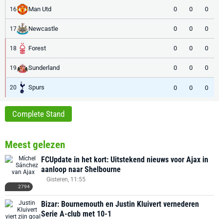
Man Utd
0
0
0
16
Newcastle
0
0
0
17
Forest
0
0
0
18
Sunderland
0
0
0
19
Spurs
0
0
0
20
Complete Stand
Meest gelezen
FCUpdate in het kort: Uitstekend nieuws voor Ajax in
aanloop naar Shelbourne
Gisteren, 11:55
2794
Bizar: Bournemouth en Justin Kluivert vernederen
Serie A-club met 10-1