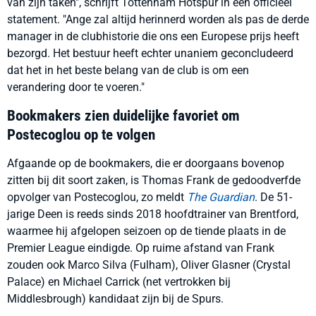
van zijn taken", schrijft Tottenham Hotspur in een officieel
statement. "Ange zal altijd herinnerd worden als pas de derde
manager in de clubhistorie die ons een Europese prijs heeft
bezorgd. Het bestuur heeft echter unaniem geconcludeerd
dat het in het beste belang van de club is om een
verandering door te voeren."
Bookmakers zien duidelijke favoriet om
Postecoglou op te volgen
Afgaande op de bookmakers, die er doorgaans bovenop
zitten bij dit soort zaken, is Thomas Frank de gedoodverfde
opvolger van Postecoglou, zo meldt
The Guardian
. De 51-
jarige Deen is reeds sinds 2018 hoofdtrainer van Brentford,
waarmee hij afgelopen seizoen op de tiende plaats in de
Premier League eindigde. Op ruime afstand van Frank
zouden ook Marco Silva (Fulham), Oliver Glasner (Crystal
Palace) en Michael Carrick (net vertrokken bij
Middlesbrough) kandidaat zijn bij de Spurs.