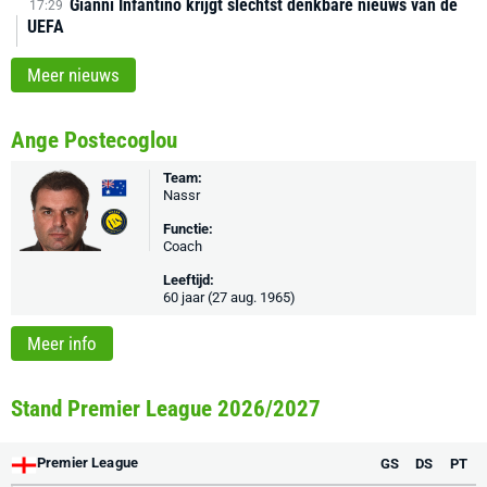
Gianni Infantino krijgt slechtst denkbare nieuws van de
17:29
UEFA
Meer nieuws
Ange Postecoglou
Team:
Nassr
Functie:
Coach
Leeftijd:
60 jaar (27 aug. 1965)
Meer info
Stand Premier League 2026/2027
Premier League
GS
DS
PT