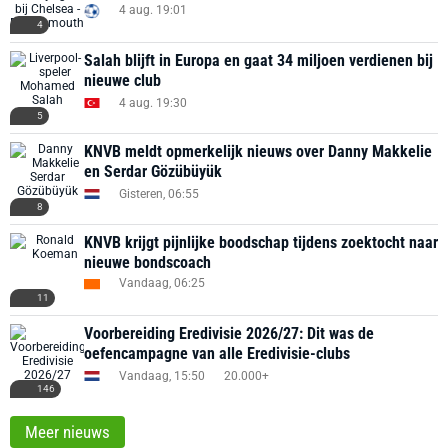
4 aug. 19:01
4
Salah blijft in Europa en gaat 34 miljoen verdienen bij
nieuwe club
4 aug. 19:30
5
KNVB meldt opmerkelijk nieuws over Danny Makkelie
en Serdar Gözübüyük
Gisteren, 06:55
8
KNVB krijgt pijnlijke boodschap tijdens zoektocht naar
nieuwe bondscoach
Vandaag, 06:25
11
Voorbereiding Eredivisie 2026/27: Dit was de
oefencampagne van alle Eredivisie-clubs
Vandaag, 15:50
20.000+
146
Meer nieuws