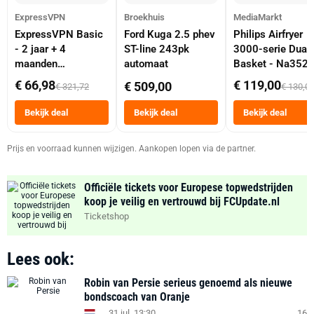
ExpressVPN
Broekhuis
MediaMarkt
ExpressVPN Basic
Ford Kuga 2.5 phev
Philips Airfryer
- 2 jaar + 4
ST-line 243pk
3000-serie Dual
maanden
automaat
Basket - Na352
abonnement
Dubbele Mand 9 
€ 66,98
€ 119,00
€ 509,00
€ 321,72
€ 130,0
Tot 6 Personen
Heteluchtfriteus
Bekijk deal
Bekijk deal
Bekijk deal
Zwart
Prijs en voorraad kunnen wijzigen. Aankopen lopen via de partner.
Officiële tickets voor Europese topwedstrijden
koop je veilig en vertrouwd bij FCUpdate.nl
Ticketshop
Lees ook:
Robin van Persie serieus genoemd als nieuwe
bondscoach van Oranje
31 jul. 13:30
16