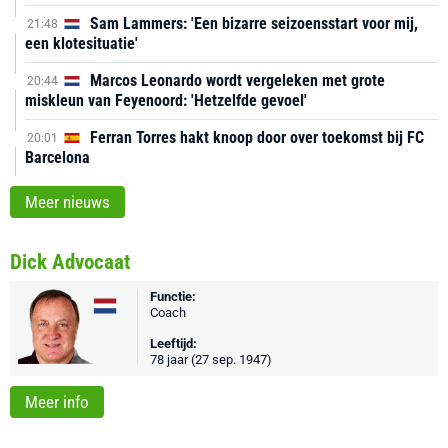
Sam Lammers: 'Een bizarre seizoensstart voor mij,
21:48
een klotesituatie'
Marcos Leonardo wordt vergeleken met grote
20:44
miskleun van Feyenoord: 'Hetzelfde gevoel'
Ferran Torres hakt knoop door over toekomst bij FC
20:01
Barcelona
Meer nieuws
Dick Advocaat
Functie:
Coach
Leeftijd:
78 jaar (27 sep. 1947)
Meer info