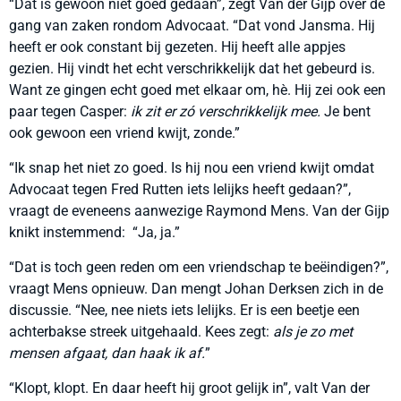
“Dat is gewoon niet goed gedaan”, zegt Van der Gijp over de
gang van zaken rondom Advocaat. “Dat vond Jansma. Hij
heeft er ook constant bij gezeten. Hij heeft alle appjes
gezien. Hij vindt het echt verschrikkelijk dat het gebeurd is.
Want ze gingen echt goed met elkaar om, hè. Hij zei ook een
paar tegen Casper:
ik zit er zó verschrikkelijk mee.
Je bent
ook gewoon een vriend kwijt, zonde.”
“Ik snap het niet zo goed. Is hij nou een vriend kwijt omdat
Advocaat tegen Fred Rutten iets lelijks heeft gedaan?”,
vraagt de eveneens aanwezige Raymond Mens. Van der Gijp
knikt instemmend: “Ja, ja.”
“Dat is toch geen reden om een vriendschap te beëindigen?”,
vraagt Mens opnieuw. Dan mengt Johan Derksen zich in de
discussie. “Nee, nee niets iets lelijks. Er is een beetje een
achterbakse streek uitgehaald. Kees zegt:
als je zo met
mensen afgaat, dan haak ik af.
”
“Klopt, klopt. En daar heeft hij groot gelijk in”, valt Van der