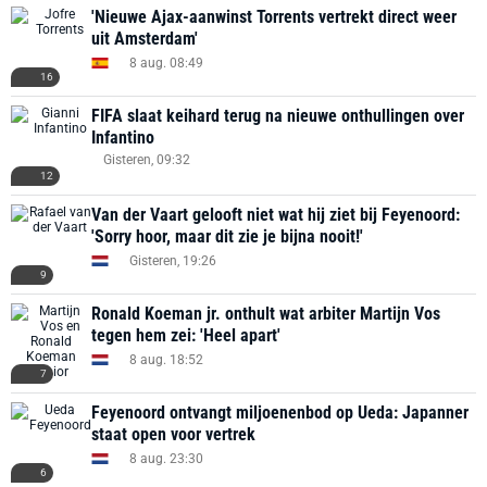
'Nieuwe Ajax-aanwinst Torrents vertrekt direct weer
uit Amsterdam'
8 aug. 08:49
16
FIFA slaat keihard terug na nieuwe onthullingen over
Infantino
Gisteren, 09:32
12
Van der Vaart gelooft niet wat hij ziet bij Feyenoord:
'Sorry hoor, maar dit zie je bijna nooit!'
Gisteren, 19:26
9
Ronald Koeman jr. onthult wat arbiter Martijn Vos
tegen hem zei: 'Heel apart'
8 aug. 18:52
7
Feyenoord ontvangt miljoenenbod op Ueda: Japanner
staat open voor vertrek
8 aug. 23:30
6