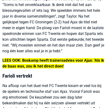
“
Soms is het onverklaarbaar. Ik denk niet dat het aan
blessuregevallen of iets lag. We speelden immers het hele
jaar in diverse samenstellingen
”
, zegt Taylor. Na het
gelijkspel tegen FC Groningen (2-2) had Ajax de titel niet
meer in eigen hand. De ploeg van Farioli moest in de laatste
speelronde winnen van FC Twente en hopen dat Sparta iets
kon uitrichten tegen Sparta. Dat eerste gebeurde, het tweede
niet.
“
Wij moesten winnen en het dan maar zien. Dan geef je
nog één keer alles wat je in je hebt.
”
LEES OOK:
Boskamp heeft trainersadvies voor Ajax: 'Als ik
de baas was, zou ik het direct doen'
Farioli vertrekt
Na afloop van het duel met FC Twente kwam er veel los bij
de spelers en technische staf van Ajax. Vooral Farioli was
erg emotioneel. De keuzeheer zou een dag later
bekendmaken dat hij na één seizoen alweer vertrekt uit