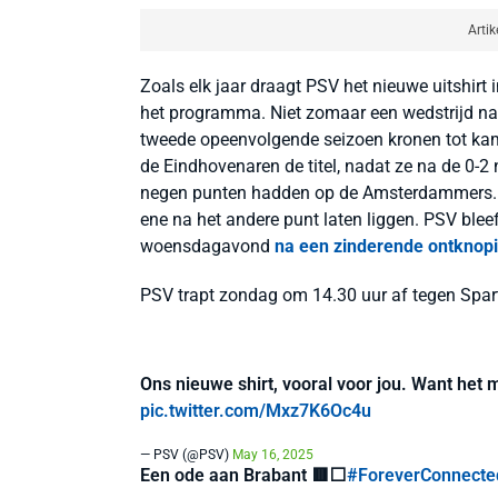
Artik
Zoals elk jaar draagt PSV het nieuwe uitshirt 
het programma. Niet zomaar een wedstrijd nat
tweede opeenvolgende seizoen kronen tot kam
de Eindhovenaren de titel, nadat ze na de 0-
negen punten hadden op de Amsterdammers. Aja
ene na het andere punt laten liggen. PSV blee
woensdagavond
na een zinderende ontknopi
PSV trapt zondag om 14.30 uur af tegen Sparta
Ons nieuwe shirt, vooral voor jou. Want het 
pic.twitter.com/Mxz7K6Oc4u
— PSV (@PSV)
May 16, 2025
Een ode aan Brabant 🟥⬜️
#ForeverConnecte