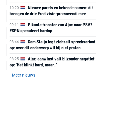
Nieuwe parels en bekende namen: dit
10:20
brengen de drie Eredivisie-promovendi mee
Pikante transfer van Ajax naar PSV?
09:11
ESPN speculeert hardop
Sem Steijn legt zichzelf spreekverbod
08:44
op: over dit onderwerp wil hij niet praten
Ajax-aanwinst valt bijzonder negatief
08:25
op: ‘Het klinkt hard, maar…’
Meer nieuws