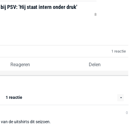
ij PSV: 'Hij staat intern onder druk'
8
1 reactie
Reageren
Delen
1 reactie
0
van de uitshirts dit seizoen.