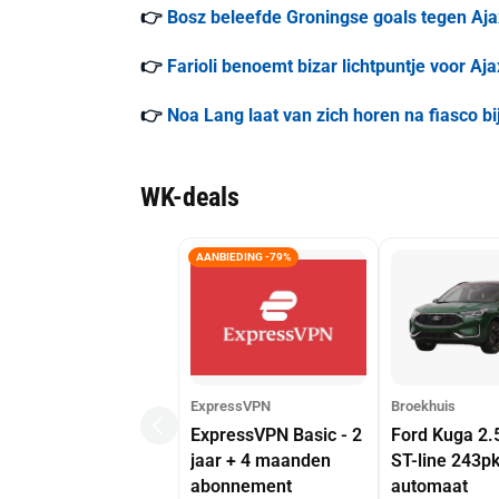
👉
Bosz beleefde Groningse goals tegen Ajax 
👉
Farioli benoemt bizar lichtpuntje voor Aj
👉
Noa Lang laat van zich horen na fiasco bij
WK-deals
AANBIEDING -79%
ExpressVPN
Broekhuis
ExpressVPN Basic - 2
Ford Kuga 2.
jaar + 4 maanden
ST-line 243p
abonnement
automaat