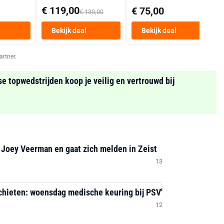
Mand 9 L Tot 6
€ 119,00
€ 75,00
€ 130,00
Personen
Heteluchtfriteuse
Bekijk deal
Bekijk deal
Zwart
artner.
se topwedstrijden koop je veilig en vertrouwd bij
 Joey Veerman en gaat zich melden in Zeist
13
chieten: woensdag medische keuring bij PSV'
12