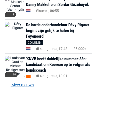
Danny Makkelie en Serdar Gözübüyük
Gisteren, 06:55
8
De harde onderhandelaar Dévy Rigaux
begint zijn gelijk te halen bij
Feyenoord
COLUMN
di 4 augustus, 17:48
25.000+
'KNVB heeft duidelijke nummer-één-
kandidaat om Koeman op te volgen als
AANBIEDING -40%
AANBIEDING -19%
bondscoach'
10
di 4 augustus, 13:01
Meer nieuws
MediaMarkt
Adidas
MediaMarkt
EA Sports FC 26 -
F50 Messi Elite Firm
Sonos Arc Ul
PlayStation 5
Ground Boots Kids
Soundbar Zw