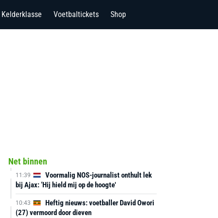
Kelderklasse
Voetbaltickets
Shop
Net binnen
Voormalig NOS-journalist onthult lek
11:39
bij Ajax: ‘Hij hield mij op de hoogte'
Heftig nieuws: voetballer David Owori
10:43
(27) vermoord door dieven