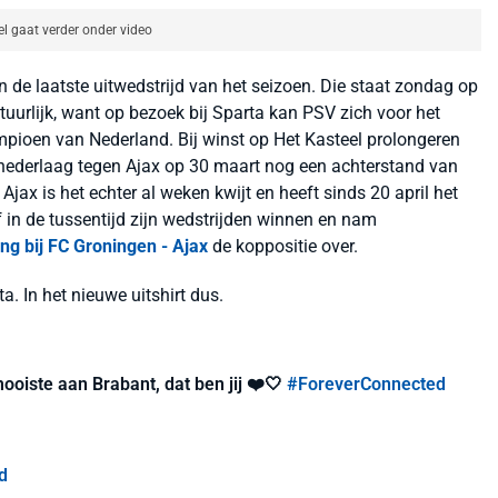
el gaat verder onder video
in de laatste uitwedstrijd van het seizoen. Die staat zondag op
uurlijk, want op bezoek bij Sparta kan PSV zich voor het
pioen van Nederland. Bij winst op Het Kasteel prolongeren
2 nederlaag tegen Ajax op 30 maart nog een achterstand van
x is het echter al weken kwijt en heeft sinds 20 april het
f in de tussentijd zijn wedstrijden winnen en nam
ng bij FC Groningen - Ajax
de koppositie over.
. In het nieuwe uitshirt dus.
mooiste aan Brabant, dat ben jij ❤️🤍
#ForeverConnected
d