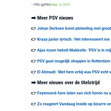
— PSV (@PSV)
May 16, 2025
➡️ Meer PSV nieuws
👉
Johan Derksen komt plotseling met groo
👉
Kraay junior lyrisch: 'Het interesseert me
👉
Ajax-icoon hekelt Makkelie: 'PSV is in m
👉
PSV gaat mogelijk shoppen in Rotterdam 
👉
El Ahmadi: 'Met hem erbij was PSV echt 
➡️ Meer nieuws over de titelstrijd
👉
Feyenoord-fans laten van zich horen na ui
👉
Zo reageert Vandaag Inside op bizarre ont