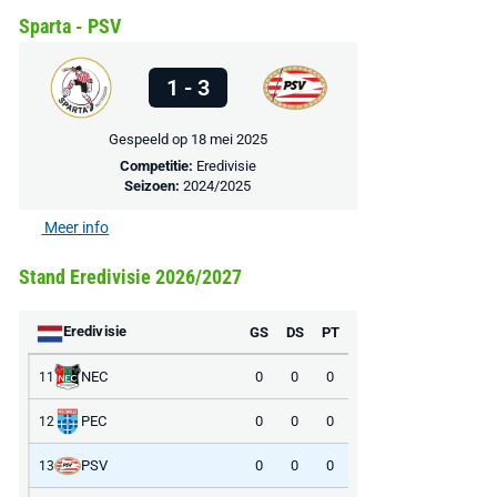
Sparta - PSV
1 - 3
Gespeeld op 18 mei 2025
Competitie:
Eredivisie
Seizoen:
2024/2025
Meer info
Stand Eredivisie 2026/2027
Eredivisie
GS
DS
PT
NEC
0
0
0
11
PEC
0
0
0
12
PSV
0
0
0
13