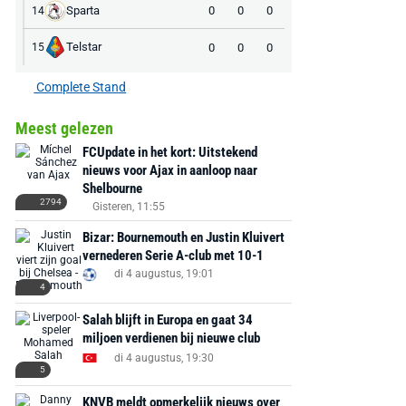
Sparta
0
0
0
14
Telstar
0
0
0
15
Complete Stand
Meest gelezen
FCUpdate in het kort: Uitstekend
nieuws voor Ajax in aanloop naar
Shelbourne
2794
Gisteren, 11:55
Bizar: Bournemouth en Justin Kluivert
vernederen Serie A-club met 10-1
di 4 augustus, 19:01
4
Salah blijft in Europa en gaat 34
miljoen verdienen bij nieuwe club
di 4 augustus, 19:30
5
KNVB meldt opmerkelijk nieuws over