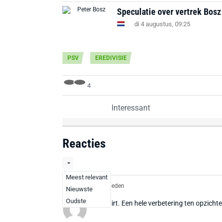
Speculatie over vertrek Bosz b
di 4 augustus, 09:25
PSV
EREDIVISIE
4
Interessant
Reacties
Meest relevant
Atréjoe
1 jaar geleden
Nieuwste
Oudste
Mooi shirt. Een hele verbetering ten opzichte 