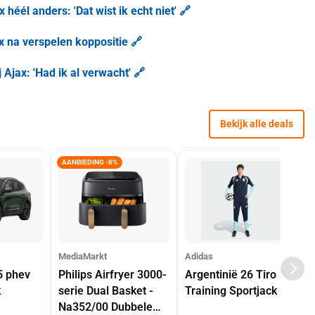
héél anders: 'Dat wist ik echt niet' 🔗
ax na verspelen koppositie 🔗
 Ajax: 'Had ik al verwacht' 🔗
Bekijk alle deals
AANBIEDING -8%
MediaMarkt
Adidas
5 phev
Philips Airfryer 3000-
Argentinië 26 Tiro
k
serie Dual Basket -
Training Sportjack
Na352/00 Dubbele