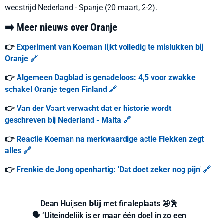
wedstrijd Nederland - Spanje (20 maart, 2-2).
➡️ Meer nieuws over Oranje
👉
Experiment van Koeman lijkt volledig te mislukken bij
Oranje
🔗
👉
Algemeen Dagblad is genadeloos: 4,5 voor zwakke
schakel Oranje tegen Finland
🔗
👉
Van der Vaart verwacht dat er historie wordt
geschreven bij Nederland - Malta
🔗
👉
Reactie Koeman na merkwaardige actie Flekken zegt
alles
🔗
👉
Frenkie de Jong openhartig: 'Dat doet zeker nog pijn
'
🔗
Dean Huijsen 𝗯𝗹𝗶𝗷 met finaleplaats 🤩🕺
🗣️ ‘Uiteindelijk is er maar één doel in zo een