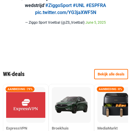
wedstrijd’
#ZiggoSport
#UNL
#ESPFRA
pic.twitter.com/YG3jaXWF5N
— Ziggo Sport Voetbal (@ZS_Voetbal)
June 5, 2025
WK-deals
Bekijk alle deals
AANBIEDING -79%
AANBIEDING -8%
ExpressVPN
Broekhuis
MediaMarkt