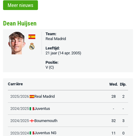
Meer nieuws
Dean Huijsen
Team:
Real Madrid
Leeftijd:
21 jaar (14 apr. 2005)
Positie:
V (C)
Carrière
Wed.
Dlp.
Real Madrid
2025/2026
28
2
Juventus
2024/2025
-
-
Bournemouth
2024/2025
32
3
Juventus NG
2023/2024
11
0