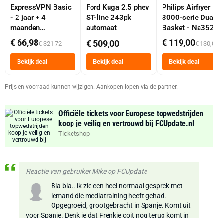
ExpressVPN Basic
Ford Kuga 2.5 phev
Philips Airfryer
- 2 jaar + 4
ST-line 243pk
3000-serie Dual
maanden
automaat
Basket - Na352
abonnement
Dubbele Mand 9 
€ 66,98
€ 119,00
€ 509,00
€ 321,72
€ 130,0
Tot 6 Personen
Heteluchtfriteus
Bekijk deal
Bekijk deal
Bekijk deal
Zwart
Prijs en voorraad kunnen wijzigen. Aankopen lopen via de partner.
Officiële tickets voor Europese topwedstrijden
koop je veilig en vertrouwd bij FCUpdate.nl
Ticketshop
Reactie van gebruiker Mike op FCUpdate
Bla bla.. ik zie een heel normaal gesprek met
iemand die mediatraining heeft gehad.
Opgegroeid, grootgebracht in Spanje. Komt uit
voor Spanje. Denk je dat Frenkie ooit nog terug komt in