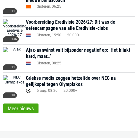
nieuwe bondscoach
Gisteren, 06:25
11
Voorbereiding Eredivisie 2026/27: Dit was de
oefencampagne van alle Eredivisie-clubs
Gisteren, 15:50
20.000+
146
Ajax-aanwinst valt bijzonder negatief op: ‘Het klinkt
hard, maar…’
Gisteren, 08:25
11
Griekse media zeggen hetzelfde over NEC na
gelijkspel tegen Olympiakos
5 aug. 08:20
20.000+
10
Meer nieuws