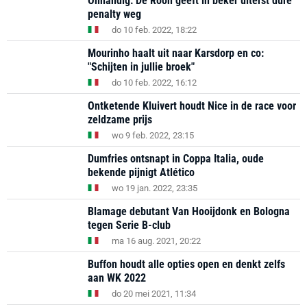
Onhandig: De Roon geeft in beker uiterst dure
penalty weg
do 10 feb. 2022, 18:22
Mourinho haalt uit naar Karsdorp en co:
"Schijten in jullie broek"
do 10 feb. 2022, 16:12
Ontketende Kluivert houdt Nice in de race voor
zeldzame prijs
wo 9 feb. 2022, 23:15
Dumfries ontsnapt in Coppa Italia, oude
bekende pijnigt Atlético
wo 19 jan. 2022, 23:35
Blamage debutant Van Hooijdonk en Bologna
tegen Serie B-club
ma 16 aug. 2021, 20:22
Buffon houdt alle opties open en denkt zelfs
aan WK 2022
do 20 mei 2021, 11:34