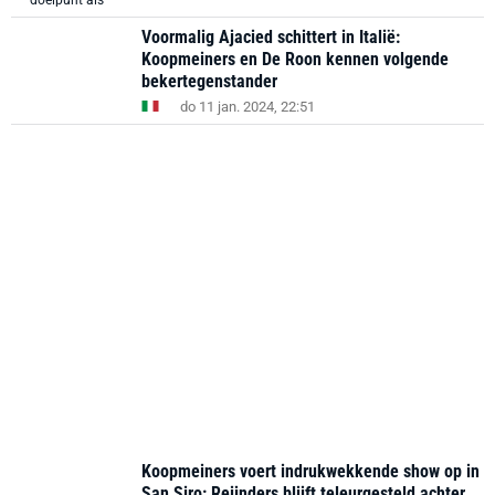
Voormalig Ajacied schittert in Italië:
Koopmeiners en De Roon kennen volgende
bekertegenstander
do 11 jan. 2024, 22:51
Koopmeiners voert indrukwekkende show op in
San Siro: Reijnders blijft teleurgesteld achter