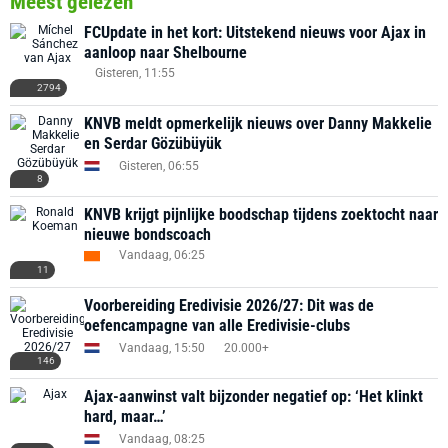
Meest gelezen
FCUpdate in het kort: Uitstekend nieuws voor Ajax in
aanloop naar Shelbourne
Gisteren, 11:55
2794
KNVB meldt opmerkelijk nieuws over Danny Makkelie
en Serdar Gözübüyük
Gisteren, 06:55
8
KNVB krijgt pijnlijke boodschap tijdens zoektocht naar
nieuwe bondscoach
Vandaag, 06:25
11
Voorbereiding Eredivisie 2026/27: Dit was de
oefencampagne van alle Eredivisie-clubs
Vandaag, 15:50
20.000+
146
Ajax-aanwinst valt bijzonder negatief op: ‘Het klinkt
hard, maar…’
Vandaag, 08:25