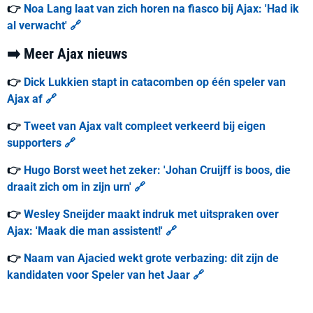
👉
Noa Lang laat van zich horen na fiasco bij Ajax: 'Had ik
al verwacht' 🔗
➡️ Meer Ajax nieuws
👉
Dick Lukkien stapt in catacomben op één speler van
Ajax af 🔗
👉
Tweet van Ajax valt compleet verkeerd bij eigen
supporters 🔗
👉
Hugo Borst weet het zeker: 'Johan Cruijff is boos, die
draait zich om in zijn urn' 🔗
👉
Wesley Sneijder maakt indruk met uitspraken over
Ajax: 'Maak die man assistent!' 🔗
👉
Naam van Ajacied wekt grote verbazing: dit zijn de
kandidaten voor Speler van het Jaar 🔗