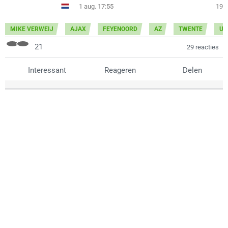
1 aug. 17:55
19
MIKE VERWEIJ
AJAX
FEYENOORD
AZ
TWENTE
UT
21
29 reacties
Interessant
Reageren
Delen