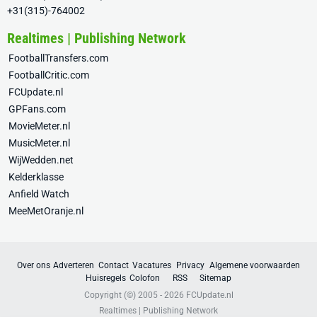
+31(315)-764002
Realtimes | Publishing Network
FootballTransfers.com
FootballCritic.com
FCUpdate.nl
GPFans.com
MovieMeter.nl
MusicMeter.nl
WijWedden.net
Kelderklasse
Anfield Watch
MeeMetOranje.nl
Over ons
Adverteren
Contact
Vacatures
Privacy
Algemene voorwaarden
Huisregels
Colofon
RSS
Sitemap
Copyright (©) 2005 - 2026
FCUpdate.nl
Realtimes | Publishing Network