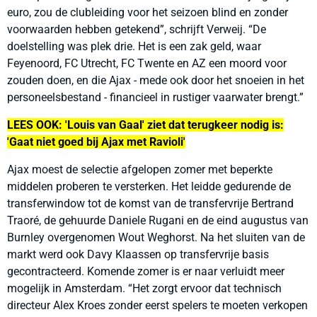
euro, zou de clubleiding voor het seizoen blind en zonder
voorwaarden hebben getekend
”
, schrijft Verweij.
“
De
doelstelling was plek drie. Het is een zak geld, waar
Feyenoord, FC Utrecht, FC Twente en AZ een moord voor
zouden doen, en die Ajax - mede ook door het snoeien in het
personeelsbestand - financieel in rustiger vaarwater brengt.
”
LEES OOK:
'Louis van Gaal' ziet dat terugkeer nodig is:
'Gaat niet goed bij Ajax met Ravioli'
Ajax moest de selectie afgelopen zomer met beperkte
middelen proberen te versterken. Het leidde gedurende de
transferwindow tot de komst van de transfervrije Bertrand
Traoré, de gehuurde Daniele Rugani en de eind augustus van
Burnley overgenomen Wout Weghorst. Na het sluiten van de
markt werd ook Davy Klaassen op transfervrije basis
gecontracteerd. Komende zomer is er naar verluidt meer
mogelijk in Amsterdam.
“
Het zorgt ervoor dat technisch
directeur Alex Kroes zonder eerst spelers te moeten verkopen