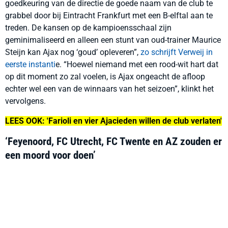
goedkeuring van de directie de goede naam van de club te
grabbel door bij Eintracht Frankfurt met een B-elftal aan te
treden. De kansen op de kampioensschaal zijn
geminimaliseerd en alleen een stunt van oud-trainer Maurice
Steijn kan Ajax nog ‘goud’ opleveren
”
,
zo schrijft Verweij in
eerste instanti
e.
“
Hoewel niemand met een rood-wit hart dat
op dit moment zo zal voelen, is Ajax ongeacht de afloop
echter wel een van de winnaars van het seizoen
”
, klinkt het
vervolgens.
LEES OOK: 'Farioli en vier Ajacieden willen de club verlaten'
‘Feyenoord, FC Utrecht, FC Twente en AZ zouden er
een moord voor doen’