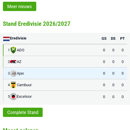
Meer nieuws
Stand Eredivisie 2026/2027
Eredivisie
GS
DS
PT
ADO
0
0
0
1
AZ
0
0
0
2
Ajax
0
0
0
3
Cambuur
0
0
0
4
Excelsior
0
0
0
5
Complete Stand