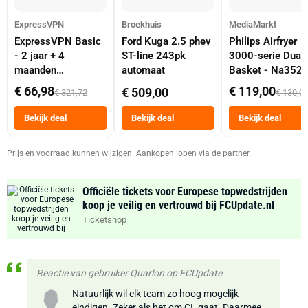
ExpressVPN
Broekhuis
MediaMarkt
ExpressVPN Basic
Ford Kuga 2.5 phev
Philips Airfryer
- 2 jaar + 4
ST-line 243pk
3000-serie Dual
maanden
automaat
Basket - Na352
abonnement
Dubbele Mand 9 
€ 66,98
€ 119,00
€ 509,00
€ 321,72
€ 130,0
Tot 6 Personen
Heteluchtfriteus
Bekijk deal
Bekijk deal
Bekijk deal
Zwart
Prijs en voorraad kunnen wijzigen. Aankopen lopen via de partner.
Officiële tickets voor Europese topwedstrijden
koop je veilig en vertrouwd bij FCUpdate.nl
Ticketshop
Reactie van gebruiker Quarlon op FCUpdate
Natuurlijk wil elk team zo hoog mogelijk
eindigen. Zeker als het om CL gaat. Daarmee