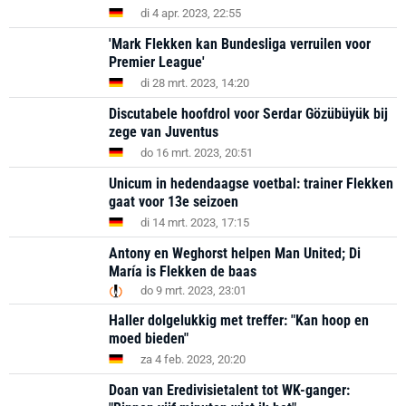
di 4 apr. 2023, 22:55
'Mark Flekken kan Bundesliga verruilen voor
Premier League'
di 28 mrt. 2023, 14:20
Discutabele hoofdrol voor Serdar Gözübüyük bij
zege van Juventus
do 16 mrt. 2023, 20:51
Unicum in hedendaagse voetbal: trainer Flekken
gaat voor 13e seizoen
di 14 mrt. 2023, 17:15
Antony en Weghorst helpen Man United; Di
María is Flekken de baas
do 9 mrt. 2023, 23:01
Haller dolgelukkig met treffer: "Kan hoop en
moed bieden"
za 4 feb. 2023, 20:20
Doan van Eredivisietalent tot WK-ganger: