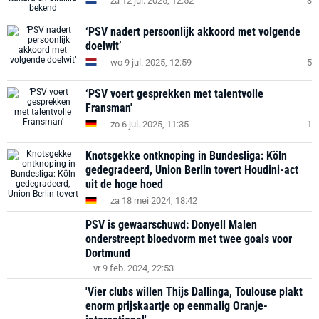
za 12 jul. 2025, 12:52
3
‘PSV nadert persoonlijk akkoord met volgende
doelwit’
wo 9 jul. 2025, 12:59
5
‘PSV voert gesprekken met talentvolle
Fransman'
zo 6 jul. 2025, 11:35
1
Knotsgekke ontknoping in Bundesliga: Köln
gedegradeerd, Union Berlin tovert Houdini-act
uit de hoge hoed
za 18 mei 2024, 18:42
PSV is gewaarschuwd: Donyell Malen
onderstreept bloedvorm met twee goals voor
Dortmund
vr 9 feb. 2024, 22:53
'Vier clubs willen Thijs Dallinga, Toulouse plakt
enorm prijskaartje op eenmalig Oranje-