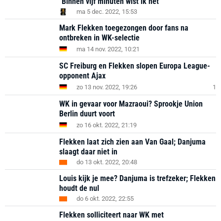
"Binnen vijf minuten wist ik het"
ma 5 dec. 2022, 15:53
Mark Flekken toegezongen door fans na
ontbreken in WK-selectie
ma 14 nov. 2022, 10:21
SC Freiburg en Flekken slopen Europa League-
opponent Ajax
zo 13 nov. 2022, 19:26
1
WK in gevaar voor Mazraoui? Sprookje Union
Berlin duurt voort
zo 16 okt. 2022, 21:19
Flekken laat zich zien aan Van Gaal; Danjuma
slaagt daar niet in
do 13 okt. 2022, 20:48
Louis kijk je mee? Danjuma is trefzeker; Flekken
houdt de nul
do 6 okt. 2022, 22:55
Flekken solliciteert naar WK met