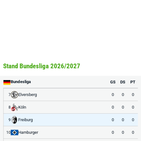
Stand Bundesliga 2026/2027
Bundesliga
GS
DS
PT
Elversberg
0
0
0
7
Köln
0
0
0
8
Freiburg
0
0
0
9
Hamburger
0
0
0
10