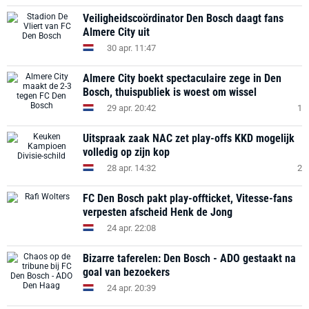
Veiligheidscoördinator Den Bosch daagt fans
Almere City uit
30 apr. 11:47
Almere City boekt spectaculaire zege in Den
Bosch, thuispubliek is woest om wissel
29 apr. 20:42
1
Uitspraak zaak NAC zet play-offs KKD mogelijk
volledig op zijn kop
28 apr. 14:32
2
FC Den Bosch pakt play-offticket, Vitesse-fans
verpesten afscheid Henk de Jong
24 apr. 22:08
Bizarre taferelen: Den Bosch - ADO gestaakt na
goal van bezoekers
24 apr. 20:39