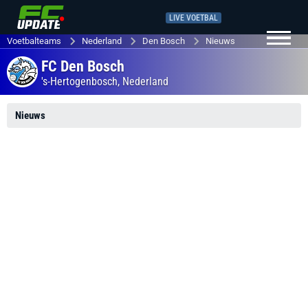
LIVE VOETBAL
Voetbalteams
Nederland
Den Bosch
Nieuws
FC Den Bosch
's-Hertogenbosch,
Nederland
Nieuws