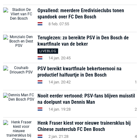
Opvallend: meerdere Eredivisieclubs tonen
spandoek over FC Den Bosch
8 feb. 07:55
Teruglezen: zo bereikte PSV in Den Bosch de
kwartfinale van de beker
LIVEBLOG
14 jan. 20:45
PSV bereikt kwartfinale bekertoernooi na
productief halfuurtje in Den Bosch
14 jan. 20:42
1
Nooit eerder vertoond: PSV-fans blijven muisstil
na doelpunt van Dennis Man
14 jan. 19:28
2
Henk Fraser kiest voor nieuwe trainersklus bij
Chinese zusterclub FC Den Bosch
2 jan. 21:28
4