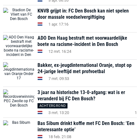
3 apr. 06:55
KNVB grijpt in: FC Den Bosch kan niet spelen
door massale voedselvergiftiging
1 apr. 17:16
ADO Den Haag bestraft met voorwaardelijke
boete na racisme-incident in Den Bosch
12 mrt. 16:24
Bakker, ex-jeugdinternational Oranje, stopt op
24-jarige leeftijd met profvoetbal
7 mrt. 09:53
3 jaar na historische 13-0-afgang: wat is er
veranderd bij FC Den Bosch?
ACHTERGROND
3 mrt. 13:20
1
Bas Sibum drinkt koffie met FC Den Bosch: ‘Een
interessante optie’
18 feb. 21:08