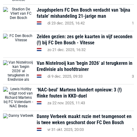
Jeugdspelers FC Den Bosch verdacht van 'bijna
fatale' mishandeling 21-jarige man
di 23 dec. 2025, 16:42
1
Zelden gezien: zes gele kaarten in vijf seconden
(!) bij FC Den Bosch - Vitesse
zo 21 dec. 2025, 16:32
Van Nistelrooij kan 'begin 2026' al terugkeren in
Eredivisie als hoofdtrainer
di 9 dec. 2025, 09:33
3
‘NAC-beul’ Martens blundert opnieuw: 3 (!)
flinke fouten in KKD-duel
za 22 nov. 2025, 11:43
Danny Verbeek maakt ruzie met teamgenoot en
is twee weken geschorst door FC Den Bosch
vr 31 okt. 2025, 20:03
1